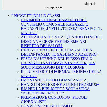
Menu di
navigazione
I PROGETTI DELLE CLASSI
CERIMONIA DI INSEDIAMENTO DEL
CONSIGLIO COMUNALE RAGAZZE E
RAGAZZI DELL’ISTITUTO COMPRENSIVO “P.
MATTEJ”
ALLENARSI ALLA VITA: QUANDO LO SPORT
INSEGNA A CRESCERE INSIEME NEL
RISPETTO DEI VALORI.
UNA GIORNATA IN LIBRERIA - SCUOLA
DELL'INFANZIA "IL GABBIANO AZZURRO"
FESTA D'AUTUNNO DEL PLESSO ITALO
CALVINO: TANTI SPAVENTAPASSERI, UN
SOLO MESSAGGIO DI INCLUSIONE
IL PIÙ VELOCE DI FORMIA: TRIONFO DELLA
MATTEJ!
I MONTANI E L'OLIO DI MARANOLA
BANDO DI SELEZIONE ALUNNI ERASMUS+
RIAPRE LA BIBLIOTECA SCOLASTICA
“BIBLIOPOINT MATTEJ”
PREMIAZIONE CONCORSO "PICCOLI
GIORNALISTI"
CONVEGNO "IL BULLISMO E