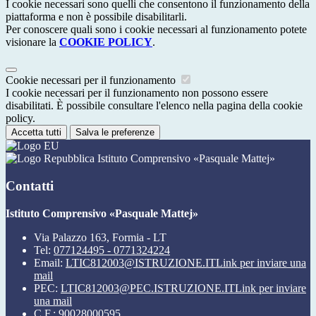
I cookie necessari sono quelli che consentono il funzionamento della
piattaforma e non è possibile disabilitarli.
Per conoscere quali sono i cookie necessari al funzionamento potete
visionare la
COOKIE POLICY
.
Cookie necessari per il funzionamento
I cookie necessari per il funzionamento non possono essere
disabilitati. È possibile consultare l'elenco nella pagina della cookie
policy.
Accetta tutti
Salva le preferenze
Istituto Comprensivo «Pasquale Mattej»
Contatti
Istituto Comprensivo «Pasquale Mattej»
Via Palazzo 163, Formia - LT
Tel:
077124495 - 0771324224
Email:
LTIC812003@ISTRUZIONE.IT
Link per inviare una
mail
PEC:
LTIC812003@PEC.ISTRUZIONE.IT
Link per inviare
una mail
C.F.: 90028000595