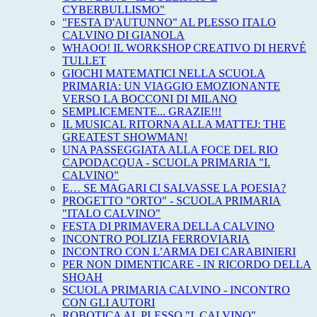
CYBERBULLISMO"
"FESTA D'AUTUNNO" AL PLESSO ITALO
CALVINO DI GIANOLA
WHAOO! IL WORKSHOP CREATIVO DI HERVÉ
TULLET
GIOCHI MATEMATICI NELLA SCUOLA
PRIMARIA: UN VIAGGIO EMOZIONANTE
VERSO LA BOCCONI DI MILANO
SEMPLICEMENTE... GRAZIE!!!
IL MUSICAL RITORNA ALLA MATTEJ: THE
GREATEST SHOWMAN!
UNA PASSEGGIATA ALLA FOCE DEL RIO
CAPODACQUA - SCUOLA PRIMARIA "I.
CALVINO"
E… SE MAGARI CI SALVASSE LA POESIA?
PROGETTO "ORTO" - SCUOLA PRIMARIA
"ITALO CALVINO"
FESTA DI PRIMAVERA DELLA CALVINO
INCONTRO POLIZIA FERROVIARIA
INCONTRO CON L’ARMA DEI CARABINIERI
PER NON DIMENTICARE - IN RICORDO DELLA
SHOAH
SCUOLA PRIMARIA CALVINO - INCONTRO
CON GLI AUTORI
ROBOTICA AL PLESSO "I. CALVINO"