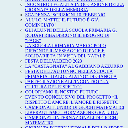
INCONTRO LEGALITÀ IN OCCASIONE DELLA
GIORNATA DELLA MEMORIA
SCADENZA ISCRIZIONI 10 FEBBRAIO
ALL’I.C. MATTEJ IL FUTURO È GIÀ
COMINCIATO!
GLI ALUNNI DELLA SCUOLA PRIMARIA G.
RODARI RIBADISCONO IL BISOGNO DI
“PACE”
LA SCUOLA PRIMARIA MARCO POLO
DIFFONDE IL MESSAGGIO DI PACE E
SOLIDARIETÀ IN VISTA DEL NATALE
FESTA DELL'ALBERO 2023
LA "CASTAGNATA" AL GABBIANO AZZURRO
FESTA DELL’AUTUNNO NELLA SCUOLA
PRIMARIA "ITALO CALVINO" DI GIANOLA
PARTECIPAZIONE ALL’INCONTRO "LA
CULTURA DEL RISPETTO"
COLORIAMO IL NOSTRO FUTURO
EVENTO CONCLUSIVO DEL PROGETTO “IL
RISPETTO È AMORE. L’AMORE È RISPETTO”
CAMPIONATI JUNIOR DI GIOCHI MATEMATICI
LIBERAUTISMO - FORMAZIONE GRATUITA
CAMPIONATI INTERNAZIONALI DI GIOCHI
MATEMATICI
GIORNATA INTERNAZIONALE DELLO SPORT