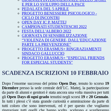
E PER LO SVILUPPO DELLA PACE
PEDALATA DEL 5 APRILE
PROGETTO BENESSERE PSICOLOGICO -
CICLO DI INCONTRI
OPEN DAY IC P. MATTEJ
CAMPIONATI STUDENTESCHI 2022
FESTA DELL'ALBERO 2022
GIORNATA DI SENSIBILIZZAZIONE
“VIOLENZA DI GENERE, DALL’EDUCAZIONE
PARTE LA PREVENZIONE”
PROGETTO ERASMUS+ RINGRAZIAMENTI
SINDACO GALLUCCIO
PROGETTO ERASMUS+ "ESPECIAL FRIENDS
FOR ESPECIAL STUDENTS"
SCADENZA ISCRIZIONI 10 FEBBRAIO
Dopo l’enorme successo del primo
Open Day
, tenuto lo scorso
19
Dicembre
presso la sede centrale dell’I.C. Mattej, la partecipazione
da parte di alunni e genitori è stata ancora una volta massiva per tutti
gli
Open Days di ogni grado
tenutisi negli scorsi
19
e
20 Gennaio
.
In tutti i plessi c’è stata grande curiosità e ammirazione da parte di
tutti coloro che sono intervenuti, ed è per questo che vogliamo
ringraziare tutti quelli che hanno scelto, scelgono e sceglieranno