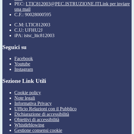
PEC:
LTIC812003@PEC.ISTRUZIONE.IT
Link per inviare
una mail
C.F.: 90028000595
C.M: LTIC812003
C.U: UFHU2J
iPA: istsc_ltic812003
Seguici su
Facebook
Youtube
Instagram
Sezione Link Utili
Cookie policy
Note legali
Informativa Privacy
Ufficio Relazioni con il Pubblico
Dichiarazione di accessibilità
Obiettivi di accessibilità
Whistleblowing
Gestione consensi cookie