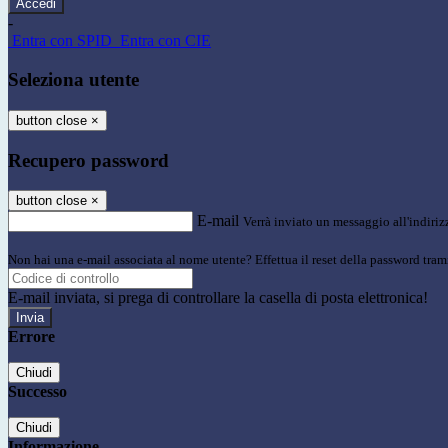
-
Entra con SPID
Entra con CIE
Seleziona utente
button close
×
Recupero password
button close
×
E-mail
Verrà inviato un messaggio all'indirizz
Non hai una e-mail associata al nome utente? Effettua il reset della password tram
E-mail inviata, si prega di controllare la casella di posta elettronica!
Errore
Chiudi
Successo
Chiudi
Informazione