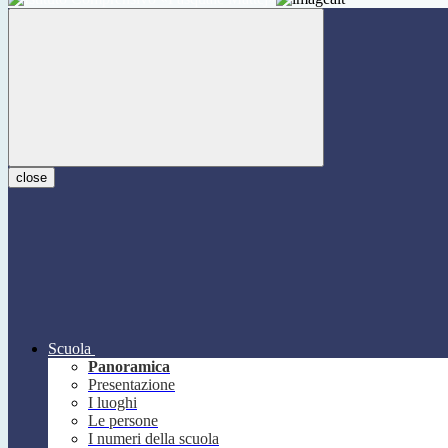
close
Scuola
Panoramica
Presentazione
I luoghi
Le persone
I numeri della scuola