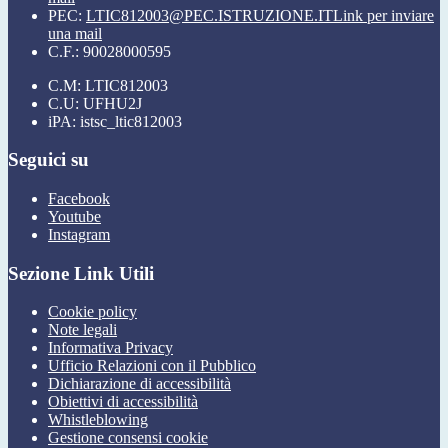
PEC:
LTIC812003@PEC.ISTRUZIONE.IT
Link per inviare
una mail
C.F.: 90028000595
C.M: LTIC812003
C.U: UFHU2J
iPA: istsc_ltic812003
Seguici su
Facebook
Youtube
Instagram
Sezione Link Utili
Cookie policy
Note legali
Informativa Privacy
Ufficio Relazioni con il Pubblico
Dichiarazione di accessibilità
Obiettivi di accessibilità
Whistleblowing
Gestione consensi cookie