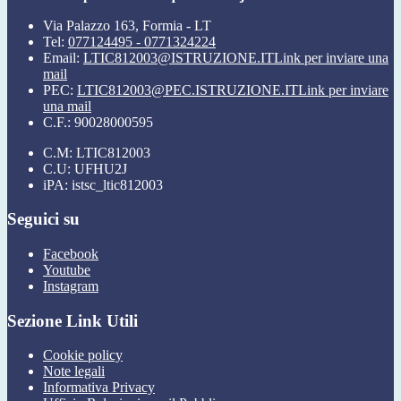
Via Palazzo 163, Formia - LT
Tel:
077124495 - 0771324224
Email:
LTIC812003@ISTRUZIONE.IT
Link per inviare una
mail
PEC:
LTIC812003@PEC.ISTRUZIONE.IT
Link per inviare
una mail
C.F.: 90028000595
C.M: LTIC812003
C.U: UFHU2J
iPA: istsc_ltic812003
Seguici su
Facebook
Youtube
Instagram
Sezione Link Utili
Cookie policy
Note legali
Informativa Privacy