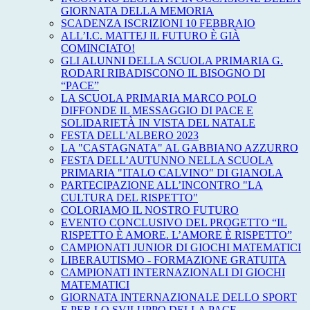
GIORNATA DELLA MEMORIA
SCADENZA ISCRIZIONI 10 FEBBRAIO
ALL’I.C. MATTEJ IL FUTURO È GIÀ
COMINCIATO!
GLI ALUNNI DELLA SCUOLA PRIMARIA G.
RODARI RIBADISCONO IL BISOGNO DI
“PACE”
LA SCUOLA PRIMARIA MARCO POLO
DIFFONDE IL MESSAGGIO DI PACE E
SOLIDARIETÀ IN VISTA DEL NATALE
FESTA DELL'ALBERO 2023
LA "CASTAGNATA" AL GABBIANO AZZURRO
FESTA DELL’AUTUNNO NELLA SCUOLA
PRIMARIA "ITALO CALVINO" DI GIANOLA
PARTECIPAZIONE ALL’INCONTRO "LA
CULTURA DEL RISPETTO"
COLORIAMO IL NOSTRO FUTURO
EVENTO CONCLUSIVO DEL PROGETTO “IL
RISPETTO È AMORE. L’AMORE È RISPETTO”
CAMPIONATI JUNIOR DI GIOCHI MATEMATICI
LIBERAUTISMO - FORMAZIONE GRATUITA
CAMPIONATI INTERNAZIONALI DI GIOCHI
MATEMATICI
GIORNATA INTERNAZIONALE DELLO SPORT
E PER LO SVILUPPO DELLA PACE