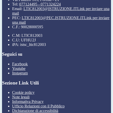
Tel:
077124495 - 0771324224
Email:
LTIC812003@ISTRUZIONE.IT
Link per inviare una
mail
PEC:
LTIC812003@PEC.ISTRUZIONE.IT
Link per inviare
una mail
C.F.: 90028000595
C.M: LTIC812003
C.U: UFHU2J
iPA: istsc_ltic812003
Seguici su
Facebook
Youtube
Instagram
Sezione Link Utili
Cookie policy
Note legali
Informativa Privacy
Ufficio Relazioni con il Pubblico
Dichiarazione di accessibilità