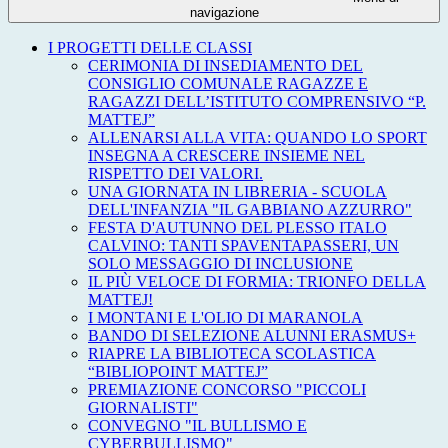
navigazione
I PROGETTI DELLE CLASSI
CERIMONIA DI INSEDIAMENTO DEL
CONSIGLIO COMUNALE RAGAZZE E
RAGAZZI DELL’ISTITUTO COMPRENSIVO “P.
MATTEJ”
ALLENARSI ALLA VITA: QUANDO LO SPORT
INSEGNA A CRESCERE INSIEME NEL
RISPETTO DEI VALORI.
UNA GIORNATA IN LIBRERIA - SCUOLA
DELL'INFANZIA "IL GABBIANO AZZURRO"
FESTA D'AUTUNNO DEL PLESSO ITALO
CALVINO: TANTI SPAVENTAPASSERI, UN
SOLO MESSAGGIO DI INCLUSIONE
IL PIÙ VELOCE DI FORMIA: TRIONFO DELLA
MATTEJ!
I MONTANI E L'OLIO DI MARANOLA
BANDO DI SELEZIONE ALUNNI ERASMUS+
RIAPRE LA BIBLIOTECA SCOLASTICA
“BIBLIOPOINT MATTEJ”
PREMIAZIONE CONCORSO "PICCOLI
GIORNALISTI"
CONVEGNO "IL BULLISMO E
CYBERBULLISMO"