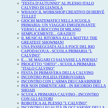
"FESTA D'AUTUNNO" AL PLESSO ITALO
CALVINO DI GIANOLA
WHAOO! IL WORKSHOP CREATIVO DI HERVÉ
TULLET
GIOCHI MATEMATICI NELLA SCUOLA
PRIMARIA: UN VIAGGIO EMOZIONANTE
VERSO LA BOCCONI DI MILANO
SEMPLICEMENTE... GRAZIE!!!
IL MUSICAL RITORNA ALLA MATTEJ: THE
GREATEST SHOWMAN!
UNA PASSEGGIATA ALLA FOCE DEL RIO
CAPODACQUA - SCUOLA PRIMARIA "I.
CALVINO"
E… SE MAGARI CI SALVASSE LA POESIA?
PROGETTO "ORTO" - SCUOLA PRIMARIA
"ITALO CALVINO"
FESTA DI PRIMAVERA DELLA CALVINO
INCONTRO POLIZIA FERROVIARIA
INCONTRO CON L’ARMA DEI CARABINIERI
PER NON DIMENTICARE - IN RICORDO DELLA
SHOAH
SCUOLA PRIMARIA CALVINO - INCONTRO
CON GLI AUTORI
ROBOTICA AL PLESSO "I. CALVINO"
INCONTRO LEGALITÀ IN OCCASIONE DELLA