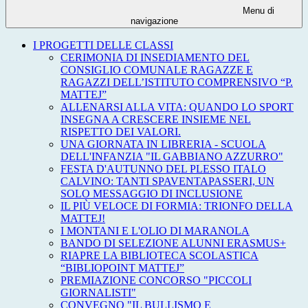
Menu di
navigazione
I PROGETTI DELLE CLASSI
CERIMONIA DI INSEDIAMENTO DEL
CONSIGLIO COMUNALE RAGAZZE E
RAGAZZI DELL’ISTITUTO COMPRENSIVO “P.
MATTEJ”
ALLENARSI ALLA VITA: QUANDO LO SPORT
INSEGNA A CRESCERE INSIEME NEL
RISPETTO DEI VALORI.
UNA GIORNATA IN LIBRERIA - SCUOLA
DELL'INFANZIA "IL GABBIANO AZZURRO"
FESTA D'AUTUNNO DEL PLESSO ITALO
CALVINO: TANTI SPAVENTAPASSERI, UN
SOLO MESSAGGIO DI INCLUSIONE
IL PIÙ VELOCE DI FORMIA: TRIONFO DELLA
MATTEJ!
I MONTANI E L'OLIO DI MARANOLA
BANDO DI SELEZIONE ALUNNI ERASMUS+
RIAPRE LA BIBLIOTECA SCOLASTICA
“BIBLIOPOINT MATTEJ”
PREMIAZIONE CONCORSO "PICCOLI
GIORNALISTI"
CONVEGNO "IL BULLISMO E