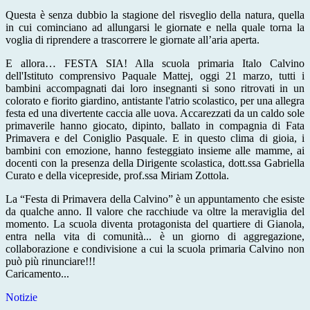
Questa è senza dubbio la stagione del risveglio della natura, quella
in cui cominciano ad allungarsi le giornate e nella quale torna la
voglia di riprendere a trascorrere le giornate all’aria aperta.
E allora… FESTA SIA! Alla scuola primaria Italo Calvino
dell'Istituto comprensivo Paquale Mattej, oggi 21 marzo, tutti i
bambini accompagnati dai loro insegnanti si sono ritrovati in un
colorato e fiorito giardino, antistante l'atrio scolastico, per una allegra
festa ed una divertente caccia alle uova. Accarezzati da un caldo sole
primaverile hanno giocato, dipinto, ballato in compagnia di Fata
Primavera e del Coniglio Pasquale. E in questo clima di gioia, i
bambini con emozione, hanno festeggiato insieme alle mamme, ai
docenti con la presenza della Dirigente scolastica, dott.ssa Gabriella
Curato e della vicepreside, prof.ssa Miriam Zottola.
La “Festa di Primavera della Calvino” è un appuntamento che esiste
da qualche anno. Il valore che racchiude va oltre la meraviglia del
momento. La scuola diventa protagonista del quartiere di Gianola,
entra nella vita di comunità... è un giorno di aggregazione,
collaborazione e condivisione a cui la scuola primaria Calvino non
può più rinunciare!!!
Caricamento...
Notizie