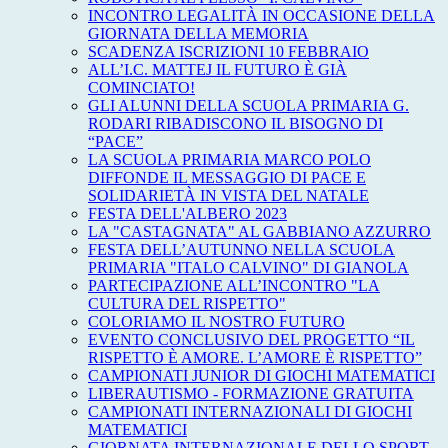
INCONTRO LEGALITÀ IN OCCASIONE DELLA
GIORNATA DELLA MEMORIA
SCADENZA ISCRIZIONI 10 FEBBRAIO
ALL’I.C. MATTEJ IL FUTURO È GIÀ
COMINCIATO!
GLI ALUNNI DELLA SCUOLA PRIMARIA G.
RODARI RIBADISCONO IL BISOGNO DI
“PACE”
LA SCUOLA PRIMARIA MARCO POLO
DIFFONDE IL MESSAGGIO DI PACE E
SOLIDARIETÀ IN VISTA DEL NATALE
FESTA DELL'ALBERO 2023
LA "CASTAGNATA" AL GABBIANO AZZURRO
FESTA DELL’AUTUNNO NELLA SCUOLA
PRIMARIA "ITALO CALVINO" DI GIANOLA
PARTECIPAZIONE ALL’INCONTRO "LA
CULTURA DEL RISPETTO"
COLORIAMO IL NOSTRO FUTURO
EVENTO CONCLUSIVO DEL PROGETTO “IL
RISPETTO È AMORE. L’AMORE È RISPETTO”
CAMPIONATI JUNIOR DI GIOCHI MATEMATICI
LIBERAUTISMO - FORMAZIONE GRATUITA
CAMPIONATI INTERNAZIONALI DI GIOCHI
MATEMATICI
GIORNATA INTERNAZIONALE DELLO SPORT