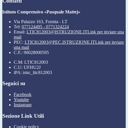
Contatti
Istituto Comprensivo «Pasquale Mattej»
Via Palazzo 163, Formia - LT
Tel:
077124495 - 0771324224
Email:
LTIC812003@ISTRUZIONE.IT
Link per inviare una
mail
PEC:
LTIC812003@PEC.ISTRUZIONE.IT
Link per inviare
una mail
C.F.: 90028000595
C.M: LTIC812003
C.U: UFHU2J
iPA: istsc_ltic812003
Seguici su
Facebook
Youtube
Instagram
Sezione Link Utili
Cookie policy