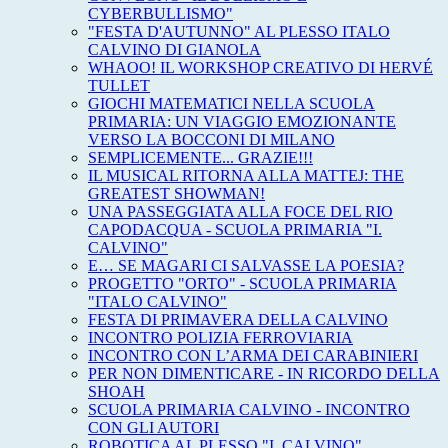
CYBERBULLISMO"
"FESTA D'AUTUNNO" AL PLESSO ITALO
CALVINO DI GIANOLA
WHAOO! IL WORKSHOP CREATIVO DI HERVÉ
TULLET
GIOCHI MATEMATICI NELLA SCUOLA
PRIMARIA: UN VIAGGIO EMOZIONANTE
VERSO LA BOCCONI DI MILANO
SEMPLICEMENTE... GRAZIE!!!
IL MUSICAL RITORNA ALLA MATTEJ: THE
GREATEST SHOWMAN!
UNA PASSEGGIATA ALLA FOCE DEL RIO
CAPODACQUA - SCUOLA PRIMARIA "I.
CALVINO"
E… SE MAGARI CI SALVASSE LA POESIA?
PROGETTO "ORTO" - SCUOLA PRIMARIA
"ITALO CALVINO"
FESTA DI PRIMAVERA DELLA CALVINO
INCONTRO POLIZIA FERROVIARIA
INCONTRO CON L’ARMA DEI CARABINIERI
PER NON DIMENTICARE - IN RICORDO DELLA
SHOAH
SCUOLA PRIMARIA CALVINO - INCONTRO
CON GLI AUTORI
ROBOTICA AL PLESSO "I. CALVINO"