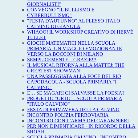
GIORNALISTI"
CONVEGNO "IL BULLISMO E
CYBERBULLISMO"
"FESTA D'AUTUNNO" AL PLESSO ITALO
CALVINO DI GIANOLA
WHAOO! IL WORKSHOP CREATIVO DI HERVÉ
TULLET
GIOCHI MATEMATICI NELLA SCUOLA
PRIMARIA: UN VIAGGIO EMOZIONANTE
VERSO LA BOCCONI DI MILANO
SEMPLICEMENTE... GRAZIE!!!
IL MUSICAL RITORNA ALLA MATTEJ: THE
GREATEST SHOWMAN!
UNA PASSEGGIATA ALLA FOCE DEL RIO
CAPODACQUA - SCUOLA PRIMARIA "I.
CALVINO"
E… SE MAGARI CI SALVASSE LA POESIA?
PROGETTO "ORTO" - SCUOLA PRIMARIA
"ITALO CALVINO"
FESTA DI PRIMAVERA DELLA CALVINO
INCONTRO POLIZIA FERROVIARIA
INCONTRO CON L’ARMA DEI CARABINIERI
PER NON DIMENTICARE - IN RICORDO DELLA
SHOAH
SCUOLA PRIMARIA CALVINO - INCONTRO