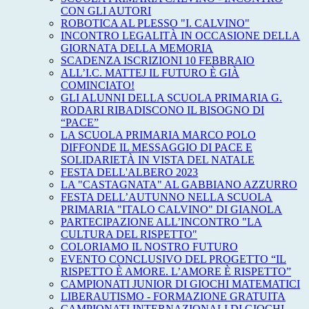
CON GLI AUTORI
ROBOTICA AL PLESSO "I. CALVINO"
INCONTRO LEGALITÀ IN OCCASIONE DELLA
GIORNATA DELLA MEMORIA
SCADENZA ISCRIZIONI 10 FEBBRAIO
ALL’I.C. MATTEJ IL FUTURO È GIÀ
COMINCIATO!
GLI ALUNNI DELLA SCUOLA PRIMARIA G.
RODARI RIBADISCONO IL BISOGNO DI
“PACE”
LA SCUOLA PRIMARIA MARCO POLO
DIFFONDE IL MESSAGGIO DI PACE E
SOLIDARIETÀ IN VISTA DEL NATALE
FESTA DELL'ALBERO 2023
LA "CASTAGNATA" AL GABBIANO AZZURRO
FESTA DELL’AUTUNNO NELLA SCUOLA
PRIMARIA "ITALO CALVINO" DI GIANOLA
PARTECIPAZIONE ALL’INCONTRO "LA
CULTURA DEL RISPETTO"
COLORIAMO IL NOSTRO FUTURO
EVENTO CONCLUSIVO DEL PROGETTO “IL
RISPETTO È AMORE. L’AMORE È RISPETTO”
CAMPIONATI JUNIOR DI GIOCHI MATEMATICI
LIBERAUTISMO - FORMAZIONE GRATUITA
CAMPIONATI INTERNAZIONALI DI GIOCHI