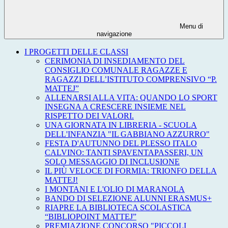
Menu di
navigazione
I PROGETTI DELLE CLASSI
CERIMONIA DI INSEDIAMENTO DEL
CONSIGLIO COMUNALE RAGAZZE E
RAGAZZI DELL’ISTITUTO COMPRENSIVO “P.
MATTEJ”
ALLENARSI ALLA VITA: QUANDO LO SPORT
INSEGNA A CRESCERE INSIEME NEL
RISPETTO DEI VALORI.
UNA GIORNATA IN LIBRERIA - SCUOLA
DELL'INFANZIA "IL GABBIANO AZZURRO"
FESTA D'AUTUNNO DEL PLESSO ITALO
CALVINO: TANTI SPAVENTAPASSERI, UN
SOLO MESSAGGIO DI INCLUSIONE
IL PIÙ VELOCE DI FORMIA: TRIONFO DELLA
MATTEJ!
I MONTANI E L'OLIO DI MARANOLA
BANDO DI SELEZIONE ALUNNI ERASMUS+
RIAPRE LA BIBLIOTECA SCOLASTICA
“BIBLIOPOINT MATTEJ”
PREMIAZIONE CONCORSO "PICCOLI