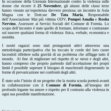
In occasione della Giornata Internazionale contro la violenza sulle
donne che ricorre il
25 Novembre
, gli alunni delle classi terze
hanno vissuto un’esperienza davvero preziosa: un incontro in Aula
Magna con le Dott.sse
De Tata Maria
, Responsabile
dell’Associazione Mai più vittima ODV,
Pompei Amalia
e
Rosita
Nervino
, Assessore ai Servizi Sociali del Comune di Formia. Lo
scopo dell’incontro è stato quello di formare, informare e contrastare
sul nascere qualsiasi forma di violenza: fisica, verbale, economica e
assistita.
I nostri ragazzi sono stati protagonisti attivi attraverso una
metodologia partecipativa che ha toccato le corde del loro cuore
facendoli riflettere sulla gravità di un problema che affligge tutto il
mondo. Al fine di migliorare nel rispetto di se stessi e degli altri,
hanno compreso che proprio partendo dall’accettazione dei propri
limiti è possibile superare il bisogno di mascherarli degenerando in
forme di prevaricazione nei confronti degli altri.
È stato solo l’inizio di un progetto che la nostra scuola porterà avanti
in collaborazione con il
Comune di Formia
, all’insegna del
profondo legame tra amore e rispetto per il contrasto alla violenza in
ogni sua possibile manifestazione.