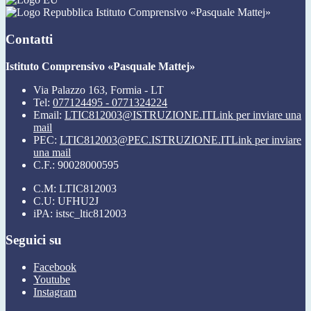
Istituto Comprensivo «Pasquale Mattej»
Contatti
Istituto Comprensivo «Pasquale Mattej»
Via Palazzo 163, Formia - LT
Tel:
077124495 - 0771324224
Email:
LTIC812003@ISTRUZIONE.IT
Link per inviare una
mail
PEC:
LTIC812003@PEC.ISTRUZIONE.IT
Link per inviare
una mail
C.F.: 90028000595
C.M: LTIC812003
C.U: UFHU2J
iPA: istsc_ltic812003
Seguici su
Facebook
Youtube
Instagram