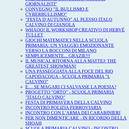
GIORNALISTI"
CONVEGNO "IL BULLISMO E
CYBERBULLISMO"
"FESTA D'AUTUNNO" AL PLESSO ITALO
CALVINO DI GIANOLA
WHAOO! IL WORKSHOP CREATIVO DI HERVÉ
TULLET
GIOCHI MATEMATICI NELLA SCUOLA
PRIMARIA: UN VIAGGIO EMOZIONANTE
VERSO LA BOCCONI DI MILANO
SEMPLICEMENTE... GRAZIE!!!
IL MUSICAL RITORNA ALLA MATTEJ: THE
GREATEST SHOWMAN!
UNA PASSEGGIATA ALLA FOCE DEL RIO
CAPODACQUA - SCUOLA PRIMARIA "I.
CALVINO"
E… SE MAGARI CI SALVASSE LA POESIA?
PROGETTO "ORTO" - SCUOLA PRIMARIA
"ITALO CALVINO"
FESTA DI PRIMAVERA DELLA CALVINO
INCONTRO POLIZIA FERROVIARIA
INCONTRO CON L’ARMA DEI CARABINIERI
PER NON DIMENTICARE - IN RICORDO DELLA
SHOAH
SCUOLA PRIMARIA CALVINO - INCONTRO