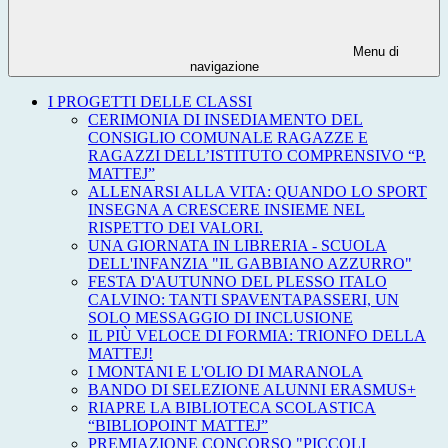
Menu di
navigazione
I PROGETTI DELLE CLASSI
CERIMONIA DI INSEDIAMENTO DEL
CONSIGLIO COMUNALE RAGAZZE E
RAGAZZI DELL’ISTITUTO COMPRENSIVO “P.
MATTEJ”
ALLENARSI ALLA VITA: QUANDO LO SPORT
INSEGNA A CRESCERE INSIEME NEL
RISPETTO DEI VALORI.
UNA GIORNATA IN LIBRERIA - SCUOLA
DELL'INFANZIA "IL GABBIANO AZZURRO"
FESTA D'AUTUNNO DEL PLESSO ITALO
CALVINO: TANTI SPAVENTAPASSERI, UN
SOLO MESSAGGIO DI INCLUSIONE
IL PIÙ VELOCE DI FORMIA: TRIONFO DELLA
MATTEJ!
I MONTANI E L'OLIO DI MARANOLA
BANDO DI SELEZIONE ALUNNI ERASMUS+
RIAPRE LA BIBLIOTECA SCOLASTICA
“BIBLIOPOINT MATTEJ”
PREMIAZIONE CONCORSO "PICCOLI