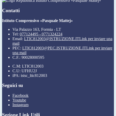
Istituto Comprensivo «Pasquale Mattej»
Contatti
Istituto Comprensivo «Pasquale Mattej»
Via Palazzo 163, Formia - LT
Tel:
077124495 - 0771324224
Email:
LTIC812003@ISTRUZIONE.IT
Link per inviare una
mail
PEC:
LTIC812003@PEC.ISTRUZIONE.IT
Link per inviare
una mail
C.F.: 90028000595
C.M: LTIC812003
C.U: UFHU2J
iPA: istsc_ltic812003
Seguici su
Facebook
Youtube
Instagram
Sezione Link Utili