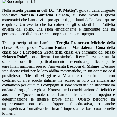
Nella
scuola primaria
dell’
I.C. “P. Mattej”
, guidati dalla dirigente
scolastica
dott.ssa Gabriella Curato
, si sono svolti i giochi
matematici che hanno visti protagonisti gli alunni delle classi quarte
e quinte. Un evento che ha coinvolto gli studenti in un’attività
diversa dal solito, una sfida emozionante e stimolante che ha
permesso loro di dimostrare il proprio talento e impegno.
Tra i partecipanti tre bambini:
Treglia Francesco Michele
della
classe
5A
del plesso
“Gianni Rodari”
,
Maddalena
Gioia
della
classe
5B
e
Larotonda Greta
della classe
4A
entrambe del plesso
“Marco Polo”
,
sono diventati un simbolo di eccellenza per tutta la
scuola, si sono distinti particolarmente riuscendo a qualificarsi per le
gare finali nazionali presso l’università
Bocconi di Milano
. L’essere
stati riconosciuti per le loro abilità matematiche, in un contesto così
prestigioso, l’idea di viaggiare a Milano e di confrontarsi con
coetanei di altre scuola italiane, ha acceso in loro un entusiasmo
contagioso per cui tutti i compagni si sono stretti in una straordinaria
ondata di orgoglio e gioia. Nonostante la combinazione di felicità e
ansia i tre “piccoli matematici” hanno affrontato con impegno e
determinazione le intense prove finali. Questo percorso ha
rappresentato non solo un’opportunità educativa, ma anche
un’esperienza formativa che rimarrà impressa nei loro cuori e nelle
lo menti.