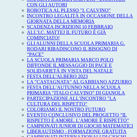
CON GLI AUTORI
ROBOTICA AL PLESSO "I. CALVINO"
INCONTRO LEGALITÀ IN OCCASIONE DELLA
GIORNATA DELLA MEMORIA
SCADENZA ISCRIZIONI 10 FEBBRAIO
ALL’I.C. MATTEJ IL FUTURO È GIÀ
COMINCIATO!
GLI ALUNNI DELLA SCUOLA PRIMARIA G.
RODARI RIBADISCONO IL BISOGNO DI
“PACE”
LA SCUOLA PRIMARIA MARCO POLO
DIFFONDE IL MESSAGGIO DI PACE E
SOLIDARIETÀ IN VISTA DEL NATALE
FESTA DELL'ALBERO 2023
LA "CASTAGNATA" AL GABBIANO AZZURRO
FESTA DELL’AUTUNNO NELLA SCUOLA
PRIMARIA "ITALO CALVINO" DI GIANOLA
PARTECIPAZIONE ALL’INCONTRO "LA
CULTURA DEL RISPETTO"
COLORIAMO IL NOSTRO FUTURO
EVENTO CONCLUSIVO DEL PROGETTO “IL
RISPETTO È AMORE. L’AMORE È RISPETTO”
CAMPIONATI JUNIOR DI GIOCHI MATEMATICI
LIBERAUTISMO - FORMAZIONE GRATUITA
CAMPIONATI INTERNAZIONALI DI GIOCHI