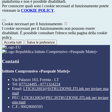
piattaforma e non è possibile disabilitarli.
Per conoscere quali sono i cookie necessari al funzionamento potete
visionare la
COOKIE POLICY
.
Cookie necessari per il funzionamento
I cookie necessari per il funzionamento non possono essere
disabilitati. È possibile consultare l'elenco nella pagina della cookie
policy.
Accetta tutti
Salva le preferenze
Istituto Comprensivo «Pasquale Mattej»
Contatti
Istituto Comprensivo «Pasquale Mattej»
Via Palazzo 163, Formia - LT
Tel:
077124495 - 0771324224
Email:
LTIC812003@ISTRUZIONE.IT
Link per inviare una
mail
PEC:
LTIC812003@PEC.ISTRUZIONE.IT
Link per inviare
una mail
C.F.: 90028000595