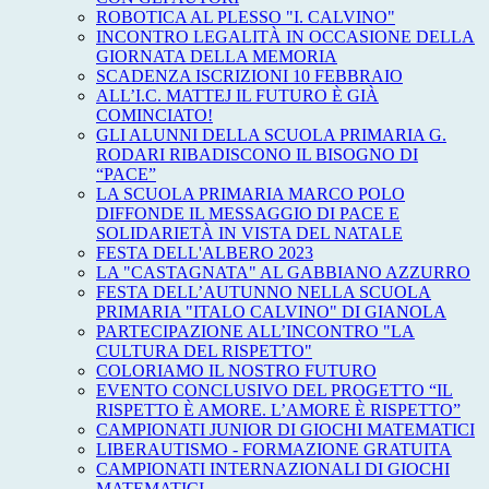
ROBOTICA AL PLESSO "I. CALVINO"
INCONTRO LEGALITÀ IN OCCASIONE DELLA
GIORNATA DELLA MEMORIA
SCADENZA ISCRIZIONI 10 FEBBRAIO
ALL’I.C. MATTEJ IL FUTURO È GIÀ
COMINCIATO!
GLI ALUNNI DELLA SCUOLA PRIMARIA G.
RODARI RIBADISCONO IL BISOGNO DI
“PACE”
LA SCUOLA PRIMARIA MARCO POLO
DIFFONDE IL MESSAGGIO DI PACE E
SOLIDARIETÀ IN VISTA DEL NATALE
FESTA DELL'ALBERO 2023
LA "CASTAGNATA" AL GABBIANO AZZURRO
FESTA DELL’AUTUNNO NELLA SCUOLA
PRIMARIA "ITALO CALVINO" DI GIANOLA
PARTECIPAZIONE ALL’INCONTRO "LA
CULTURA DEL RISPETTO"
COLORIAMO IL NOSTRO FUTURO
EVENTO CONCLUSIVO DEL PROGETTO “IL
RISPETTO È AMORE. L’AMORE È RISPETTO”
CAMPIONATI JUNIOR DI GIOCHI MATEMATICI
LIBERAUTISMO - FORMAZIONE GRATUITA
CAMPIONATI INTERNAZIONALI DI GIOCHI
MATEMATICI