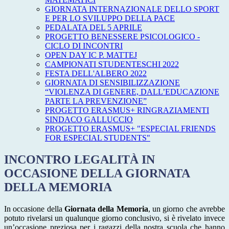
GIORNATA INTERNAZIONALE DELLO SPORT
E PER LO SVILUPPO DELLA PACE
PEDALATA DEL 5 APRILE
PROGETTO BENESSERE PSICOLOGICO -
CICLO DI INCONTRI
OPEN DAY IC P. MATTEJ
CAMPIONATI STUDENTESCHI 2022
FESTA DELL'ALBERO 2022
GIORNATA DI SENSIBILIZZAZIONE
“VIOLENZA DI GENERE, DALL’EDUCAZIONE
PARTE LA PREVENZIONE”
PROGETTO ERASMUS+ RINGRAZIAMENTI
SINDACO GALLUCCIO
PROGETTO ERASMUS+ "ESPECIAL FRIENDS
FOR ESPECIAL STUDENTS"
INCONTRO LEGALITÀ IN
OCCASIONE DELLA GIORNATA
DELLA MEMORIA
In occasione della
Giornata della Memoria
, un giorno che avrebbe
potuto rivelarsi un qualunque giorno conclusivo, si è rivelato invece
un’occasione preziosa per i ragazzi della nostra scuola che hanno