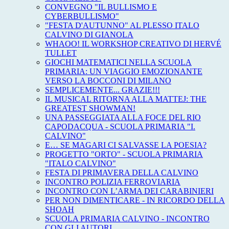
CONVEGNO "IL BULLISMO E
CYBERBULLISMO"
"FESTA D'AUTUNNO" AL PLESSO ITALO
CALVINO DI GIANOLA
WHAOO! IL WORKSHOP CREATIVO DI HERVÉ
TULLET
GIOCHI MATEMATICI NELLA SCUOLA
PRIMARIA: UN VIAGGIO EMOZIONANTE
VERSO LA BOCCONI DI MILANO
SEMPLICEMENTE... GRAZIE!!!
IL MUSICAL RITORNA ALLA MATTEJ: THE
GREATEST SHOWMAN!
UNA PASSEGGIATA ALLA FOCE DEL RIO
CAPODACQUA - SCUOLA PRIMARIA "I.
CALVINO"
E… SE MAGARI CI SALVASSE LA POESIA?
PROGETTO "ORTO" - SCUOLA PRIMARIA
"ITALO CALVINO"
FESTA DI PRIMAVERA DELLA CALVINO
INCONTRO POLIZIA FERROVIARIA
INCONTRO CON L’ARMA DEI CARABINIERI
PER NON DIMENTICARE - IN RICORDO DELLA
SHOAH
SCUOLA PRIMARIA CALVINO - INCONTRO
CON GLI AUTORI