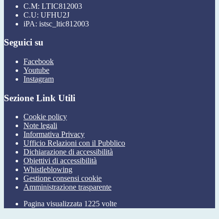
C.M: LTIC812003
C.U: UFHU2J
iPA: istsc_ltic812003
Seguici su
Facebook
Youtube
Instagram
Sezione Link Utili
Cookie policy
Note legali
Informativa Privacy
Ufficio Relazioni con il Pubblico
Dichiarazione di accessibilità
Obiettivi di accessibilità
Whistleblowing
Gestione consensi cookie
Amministrazione trasparente
Pagina visualizzata
1225
volte