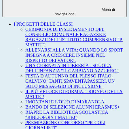
Menu di
navigazione
I PROGETTI DELLE CLASSI
CERIMONIA DI INSEDIAMENTO DEL
CONSIGLIO COMUNALE RAGAZZE E
RAGAZZI DELL’ISTITUTO COMPRENSIVO “P.
MATTEJ”
ALLENARSI ALLA VITA: QUANDO LO SPORT
INSEGNA A CRESCERE INSIEME NEL
RISPETTO DEI VALORI.
UNA GIORNATA IN LIBRERIA - SCUOLA
DELL'INFANZIA "IL GABBIANO AZZURRO"
FESTA D'AUTUNNO DEL PLESSO ITALO
CALVINO: TANTI SPAVENTAPASSERI, UN
SOLO MESSAGGIO DI INCLUSIONE
IL PIÙ VELOCE DI FORMIA: TRIONFO DELLA
MATTEJ!
I MONTANI E L'OLIO DI MARANOLA
BANDO DI SELEZIONE ALUNNI ERASMUS+
RIAPRE LA BIBLIOTECA SCOLASTICA
“BIBLIOPOINT MATTEJ”
PREMIAZIONE CONCORSO "PICCOLI
GIORNALISTI"