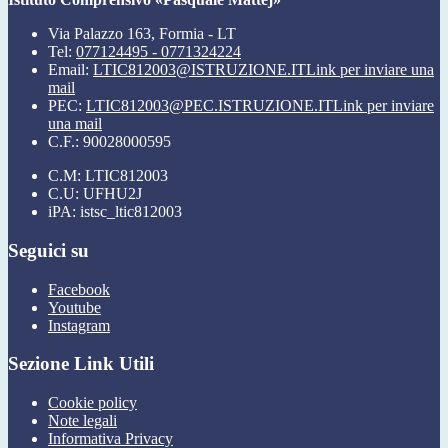
Via Palazzo 163, Formia - LT
Tel:
077124495 - 0771324224
Email:
LTIC812003@ISTRUZIONE.IT
Link per inviare una
mail
PEC:
LTIC812003@PEC.ISTRUZIONE.IT
Link per inviare
una mail
C.F.: 90028000595
C.M: LTIC812003
C.U: UFHU2J
iPA: istsc_ltic812003
Seguici su
Facebook
Youtube
Instagram
Sezione Link Utili
Cookie policy
Note legali
Informativa Privacy