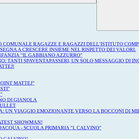
O COMUNALE RAGAZZE E RAGAZZI DELL’ISTITUTO COMPR
SEGNA A CRESCERE INSIEME NEL RISPETTO DEI VALORI.
INFANZIA "IL GABBIANO AZZURRO"
O: TANTI SPAVENTAPASSERI, UN SOLO MESSAGGIO DI I
ATTEJ!
POINT MATTEJ”
STI"
"
NO DI GIANOLA
TULLET
A: UN VIAGGIO EMOZIONANTE VERSO LA BOCCONI DI M
EATEST SHOWMAN!
ACQUA - SCUOLA PRIMARIA "I. CALVINO"
O CALVINO"