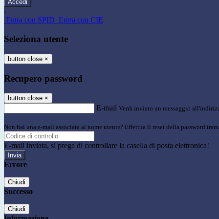
-
Entra con SPID
Entra con CIE
Seleziona utente
button close
×
Recupero password
button close
×
E-mail
Verrà inviato un messaggio all'indirizz
Non hai una e-mail associata al nome utente? Effettua il reset della password tram
E-mail inviata, si prega di controllare la casella di posta elettronica!
Errore
Chiudi
Successo
Chiudi
Informazione