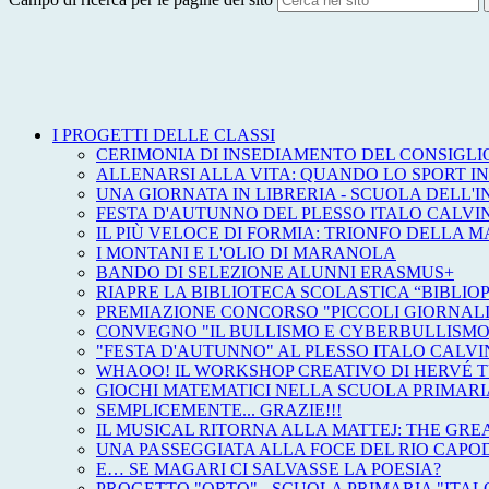
I PROGETTI DELLE CLASSI
CERIMONIA DI INSEDIAMENTO DEL CONSIGLI
ALLENARSI ALLA VITA: QUANDO LO SPORT IN
UNA GIORNATA IN LIBRERIA - SCUOLA DELL'
FESTA D'AUTUNNO DEL PLESSO ITALO CALVIN
IL PIÙ VELOCE DI FORMIA: TRIONFO DELLA M
I MONTANI E L'OLIO DI MARANOLA
BANDO DI SELEZIONE ALUNNI ERASMUS+
RIAPRE LA BIBLIOTECA SCOLASTICA “BIBLIO
PREMIAZIONE CONCORSO "PICCOLI GIORNALI
CONVEGNO "IL BULLISMO E CYBERBULLISMO
"FESTA D'AUTUNNO" AL PLESSO ITALO CALVI
WHAOO! IL WORKSHOP CREATIVO DI HERVÉ 
GIOCHI MATEMATICI NELLA SCUOLA PRIMARI
SEMPLICEMENTE... GRAZIE!!!
IL MUSICAL RITORNA ALLA MATTEJ: THE GR
UNA PASSEGGIATA ALLA FOCE DEL RIO CAPOD
E… SE MAGARI CI SALVASSE LA POESIA?
PROGETTO "ORTO" - SCUOLA PRIMARIA "ITAL