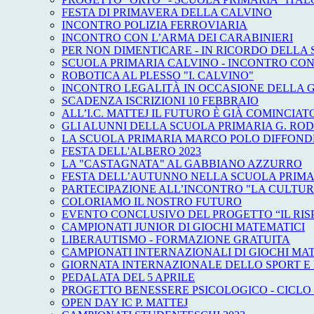
FESTA DI PRIMAVERA DELLA CALVINO
INCONTRO POLIZIA FERROVIARIA
INCONTRO CON L’ARMA DEI CARABINIERI
PER NON DIMENTICARE - IN RICORDO DELLA
SCUOLA PRIMARIA CALVINO - INCONTRO CON
ROBOTICA AL PLESSO "I. CALVINO"
INCONTRO LEGALITÀ IN OCCASIONE DELLA 
SCADENZA ISCRIZIONI 10 FEBBRAIO
ALL’I.C. MATTEJ IL FUTURO È GIÀ COMINCIAT
GLI ALUNNI DELLA SCUOLA PRIMARIA G. ROD
LA SCUOLA PRIMARIA MARCO POLO DIFFONDE 
FESTA DELL'ALBERO 2023
LA "CASTAGNATA" AL GABBIANO AZZURRO
FESTA DELL’AUTUNNO NELLA SCUOLA PRIMAR
PARTECIPAZIONE ALL’INCONTRO "LA CULTUR
COLORIAMO IL NOSTRO FUTURO
EVENTO CONCLUSIVO DEL PROGETTO “IL RISP
CAMPIONATI JUNIOR DI GIOCHI MATEMATICI
LIBERAUTISMO - FORMAZIONE GRATUITA
CAMPIONATI INTERNAZIONALI DI GIOCHI MA
GIORNATA INTERNAZIONALE DELLO SPORT E 
PEDALATA DEL 5 APRILE
PROGETTO BENESSERE PSICOLOGICO - CICLO 
OPEN DAY IC P. MATTEJ