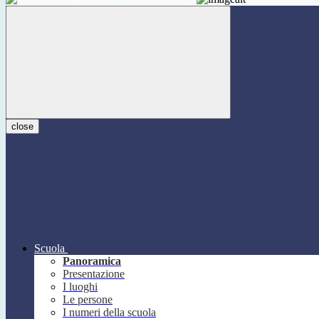
close
Scuola
Panoramica
Presentazione
I luoghi
Le persone
I numeri della scuola