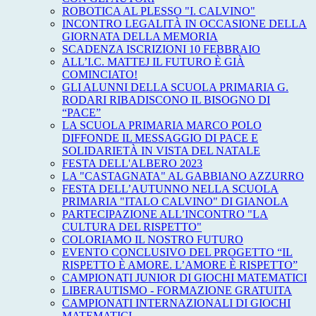
ROBOTICA AL PLESSO "I. CALVINO"
INCONTRO LEGALITÀ IN OCCASIONE DELLA
GIORNATA DELLA MEMORIA
SCADENZA ISCRIZIONI 10 FEBBRAIO
ALL’I.C. MATTEJ IL FUTURO È GIÀ
COMINCIATO!
GLI ALUNNI DELLA SCUOLA PRIMARIA G.
RODARI RIBADISCONO IL BISOGNO DI
“PACE”
LA SCUOLA PRIMARIA MARCO POLO
DIFFONDE IL MESSAGGIO DI PACE E
SOLIDARIETÀ IN VISTA DEL NATALE
FESTA DELL'ALBERO 2023
LA "CASTAGNATA" AL GABBIANO AZZURRO
FESTA DELL’AUTUNNO NELLA SCUOLA
PRIMARIA "ITALO CALVINO" DI GIANOLA
PARTECIPAZIONE ALL’INCONTRO "LA
CULTURA DEL RISPETTO"
COLORIAMO IL NOSTRO FUTURO
EVENTO CONCLUSIVO DEL PROGETTO “IL
RISPETTO È AMORE. L’AMORE È RISPETTO”
CAMPIONATI JUNIOR DI GIOCHI MATEMATICI
LIBERAUTISMO - FORMAZIONE GRATUITA
CAMPIONATI INTERNAZIONALI DI GIOCHI
MATEMATICI