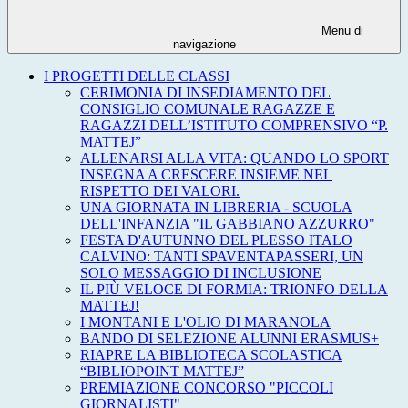
Menu di
navigazione
I PROGETTI DELLE CLASSI
CERIMONIA DI INSEDIAMENTO DEL
CONSIGLIO COMUNALE RAGAZZE E
RAGAZZI DELL’ISTITUTO COMPRENSIVO “P.
MATTEJ”
ALLENARSI ALLA VITA: QUANDO LO SPORT
INSEGNA A CRESCERE INSIEME NEL
RISPETTO DEI VALORI.
UNA GIORNATA IN LIBRERIA - SCUOLA
DELL'INFANZIA "IL GABBIANO AZZURRO"
FESTA D'AUTUNNO DEL PLESSO ITALO
CALVINO: TANTI SPAVENTAPASSERI, UN
SOLO MESSAGGIO DI INCLUSIONE
IL PIÙ VELOCE DI FORMIA: TRIONFO DELLA
MATTEJ!
I MONTANI E L'OLIO DI MARANOLA
BANDO DI SELEZIONE ALUNNI ERASMUS+
RIAPRE LA BIBLIOTECA SCOLASTICA
“BIBLIOPOINT MATTEJ”
PREMIAZIONE CONCORSO "PICCOLI
GIORNALISTI"