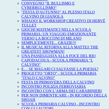
CONVEGNO "IL BULLISMO E
CYBERBULLISMO"
"FESTA D'AUTUNNO" AL PLESSO ITALO
CALVINO DI GIANOLA
WHAOO! IL WORKSHOP CREATIVO DI HERVÉ
TULLET
GIOCHI MATEMATICI NELLA SCUOLA
PRIMARIA: UN VIAGGIO EMOZIONANTE
VERSO LA BOCCONI DI MILANO
SEMPLICEMENTE... GRAZIE!!!
IL MUSICAL RITORNA ALLA MATTEJ: THE
GREATEST SHOWMAN!
UNA PASSEGGIATA ALLA FOCE DEL RIO
CAPODACQUA - SCUOLA PRIMARIA "I.
CALVINO"
E… SE MAGARI CI SALVASSE LA POESIA?
PROGETTO "ORTO" - SCUOLA PRIMARIA
"ITALO CALVINO"
FESTA DI PRIMAVERA DELLA CALVINO
INCONTRO POLIZIA FERROVIARIA
INCONTRO CON L’ARMA DEI CARABINIERI
PER NON DIMENTICARE - IN RICORDO DELLA
SHOAH
SCUOLA PRIMARIA CALVINO - INCONTRO
CON GLI AUTORI