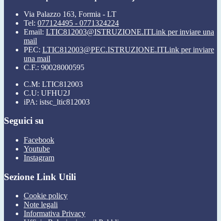
Via Palazzo 163, Formia - LT
Tel:
077124495 - 0771324224
Email:
LTIC812003@ISTRUZIONE.IT
Link per inviare una
mail
PEC:
LTIC812003@PEC.ISTRUZIONE.IT
Link per inviare
una mail
C.F.: 90028000595
C.M: LTIC812003
C.U: UFHU2J
iPA: istsc_ltic812003
Seguici su
Facebook
Youtube
Instagram
Sezione Link Utili
Cookie policy
Note legali
Informativa Privacy