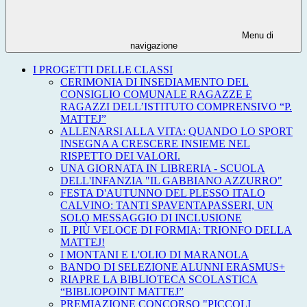
Menu di
navigazione
I PROGETTI DELLE CLASSI
CERIMONIA DI INSEDIAMENTO DEL
CONSIGLIO COMUNALE RAGAZZE E
RAGAZZI DELL’ISTITUTO COMPRENSIVO “P.
MATTEJ”
ALLENARSI ALLA VITA: QUANDO LO SPORT
INSEGNA A CRESCERE INSIEME NEL
RISPETTO DEI VALORI.
UNA GIORNATA IN LIBRERIA - SCUOLA
DELL'INFANZIA "IL GABBIANO AZZURRO"
FESTA D'AUTUNNO DEL PLESSO ITALO
CALVINO: TANTI SPAVENTAPASSERI, UN
SOLO MESSAGGIO DI INCLUSIONE
IL PIÙ VELOCE DI FORMIA: TRIONFO DELLA
MATTEJ!
I MONTANI E L'OLIO DI MARANOLA
BANDO DI SELEZIONE ALUNNI ERASMUS+
RIAPRE LA BIBLIOTECA SCOLASTICA
“BIBLIOPOINT MATTEJ”
PREMIAZIONE CONCORSO "PICCOLI