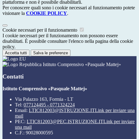
piattaforma e non è possibile disabilitarli.
Per conoscere quali sono i cookie necessari al funzionamento potete
visionare la
COOKIE POLICY
.
Cookie necessari per il funzionamento
I cookie necessari per il funzionamento non possono essere
disabilitati. È possibile consultare l'elenco nella pagina della cookie
policy.
Accetta tutti
Salva le preferenze
Istituto Comprensivo «Pasquale Mattej»
Contatti
Istituto Comprensivo «Pasquale Mattej»
Via Palazzo 163, Formia - LT
Tel:
077124495 - 0771324224
Email:
LTIC812003@ISTRUZIONE.IT
Link per inviare una
mail
PEC:
LTIC812003@PEC.ISTRUZIONE.IT
Link per inviare
una mail
C.F.: 90028000595