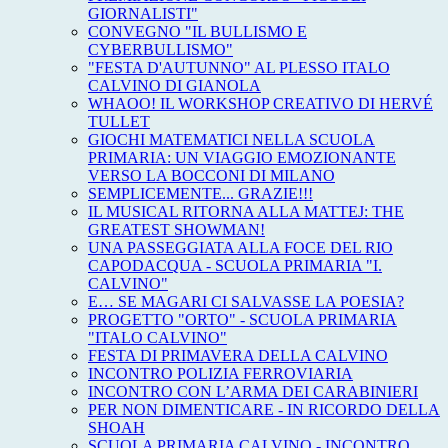
GIORNALISTI"
CONVEGNO "IL BULLISMO E
CYBERBULLISMO"
"FESTA D'AUTUNNO" AL PLESSO ITALO
CALVINO DI GIANOLA
WHAOO! IL WORKSHOP CREATIVO DI HERVÉ
TULLET
GIOCHI MATEMATICI NELLA SCUOLA
PRIMARIA: UN VIAGGIO EMOZIONANTE
VERSO LA BOCCONI DI MILANO
SEMPLICEMENTE... GRAZIE!!!
IL MUSICAL RITORNA ALLA MATTEJ: THE
GREATEST SHOWMAN!
UNA PASSEGGIATA ALLA FOCE DEL RIO
CAPODACQUA - SCUOLA PRIMARIA "I.
CALVINO"
E… SE MAGARI CI SALVASSE LA POESIA?
PROGETTO "ORTO" - SCUOLA PRIMARIA
"ITALO CALVINO"
FESTA DI PRIMAVERA DELLA CALVINO
INCONTRO POLIZIA FERROVIARIA
INCONTRO CON L’ARMA DEI CARABINIERI
PER NON DIMENTICARE - IN RICORDO DELLA
SHOAH
SCUOLA PRIMARIA CALVINO - INCONTRO