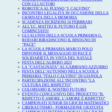
CON GLI AUTORI
ROBOTICA AL PLESSO "I. CALVINO"
INCONTRO LEGALITÀ IN OCCASIONE DELLA
GIORNATA DELLA MEMORIA
SCADENZA ISCRIZIONI 10 FEBBRAIO
ALL’I.C. MATTEJ IL FUTURO È GIÀ
COMINCIATO!
GLI ALUNNI DELLA SCUOLA PRIMARIA G.
RODARI RIBADISCONO IL BISOGNO DI
“PACE”
LA SCUOLA PRIMARIA MARCO POLO
DIFFONDE IL MESSAGGIO DI PACE E
SOLIDARIETÀ IN VISTA DEL NATALE
FESTA DELL'ALBERO 2023
LA "CASTAGNATA" AL GABBIANO AZZURRO
FESTA DELL’AUTUNNO NELLA SCUOLA
PRIMARIA "ITALO CALVINO" DI GIANOLA
PARTECIPAZIONE ALL’INCONTRO "LA
CULTURA DEL RISPETTO"
COLORIAMO IL NOSTRO FUTURO
EVENTO CONCLUSIVO DEL PROGETTO “IL
RISPETTO È AMORE. L’AMORE È RISPETTO”
CAMPIONATI JUNIOR DI GIOCHI MATEMATICI
LIBERAUTISMO - FORMAZIONE GRATUITA
CAMPIONATI INTERNAZIONALI DI GIOCHI