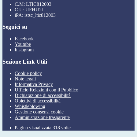
C.M: LTIC812003
C.U: UFHU2J
iPA: istsc_ltic812003
Seguici su
Facebook
Youtube
Instagram
Sezione Link Utili
Cookie policy
Note legali
Informativa Privacy
Ufficio Relazioni con il Pubblico
Dichiarazione di accessibilità
Obiettivi di accessibilità
Whistleblowing
Gestione consensi cookie
Amministrazione trasparente
Pagina visualizzata
318
volte