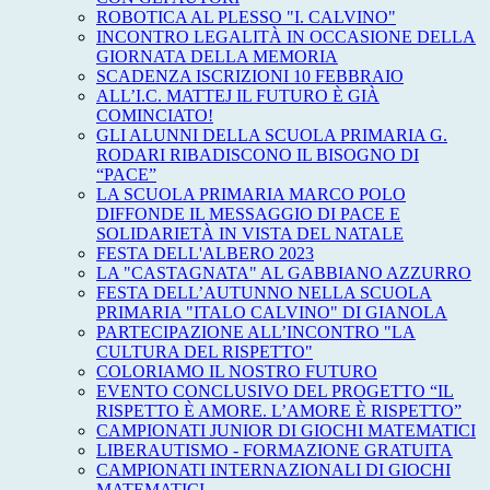
ROBOTICA AL PLESSO "I. CALVINO"
INCONTRO LEGALITÀ IN OCCASIONE DELLA
GIORNATA DELLA MEMORIA
SCADENZA ISCRIZIONI 10 FEBBRAIO
ALL’I.C. MATTEJ IL FUTURO È GIÀ
COMINCIATO!
GLI ALUNNI DELLA SCUOLA PRIMARIA G.
RODARI RIBADISCONO IL BISOGNO DI
“PACE”
LA SCUOLA PRIMARIA MARCO POLO
DIFFONDE IL MESSAGGIO DI PACE E
SOLIDARIETÀ IN VISTA DEL NATALE
FESTA DELL'ALBERO 2023
LA "CASTAGNATA" AL GABBIANO AZZURRO
FESTA DELL’AUTUNNO NELLA SCUOLA
PRIMARIA "ITALO CALVINO" DI GIANOLA
PARTECIPAZIONE ALL’INCONTRO "LA
CULTURA DEL RISPETTO"
COLORIAMO IL NOSTRO FUTURO
EVENTO CONCLUSIVO DEL PROGETTO “IL
RISPETTO È AMORE. L’AMORE È RISPETTO”
CAMPIONATI JUNIOR DI GIOCHI MATEMATICI
LIBERAUTISMO - FORMAZIONE GRATUITA
CAMPIONATI INTERNAZIONALI DI GIOCHI
MATEMATICI