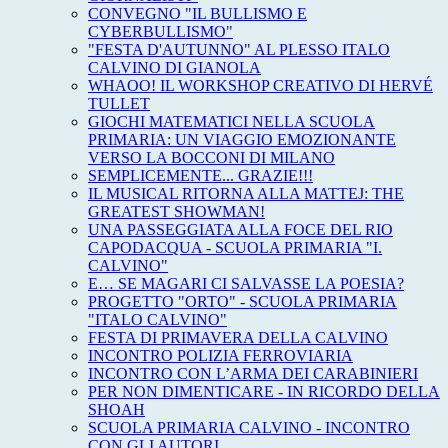
CONVEGNO "IL BULLISMO E
CYBERBULLISMO"
"FESTA D'AUTUNNO" AL PLESSO ITALO
CALVINO DI GIANOLA
WHAOO! IL WORKSHOP CREATIVO DI HERVÉ
TULLET
GIOCHI MATEMATICI NELLA SCUOLA
PRIMARIA: UN VIAGGIO EMOZIONANTE
VERSO LA BOCCONI DI MILANO
SEMPLICEMENTE... GRAZIE!!!
IL MUSICAL RITORNA ALLA MATTEJ: THE
GREATEST SHOWMAN!
UNA PASSEGGIATA ALLA FOCE DEL RIO
CAPODACQUA - SCUOLA PRIMARIA "I.
CALVINO"
E… SE MAGARI CI SALVASSE LA POESIA?
PROGETTO "ORTO" - SCUOLA PRIMARIA
"ITALO CALVINO"
FESTA DI PRIMAVERA DELLA CALVINO
INCONTRO POLIZIA FERROVIARIA
INCONTRO CON L’ARMA DEI CARABINIERI
PER NON DIMENTICARE - IN RICORDO DELLA
SHOAH
SCUOLA PRIMARIA CALVINO - INCONTRO
CON GLI AUTORI