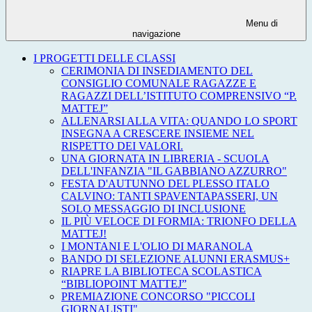
Menu di
navigazione
I PROGETTI DELLE CLASSI
CERIMONIA DI INSEDIAMENTO DEL
CONSIGLIO COMUNALE RAGAZZE E
RAGAZZI DELL’ISTITUTO COMPRENSIVO “P.
MATTEJ”
ALLENARSI ALLA VITA: QUANDO LO SPORT
INSEGNA A CRESCERE INSIEME NEL
RISPETTO DEI VALORI.
UNA GIORNATA IN LIBRERIA - SCUOLA
DELL'INFANZIA "IL GABBIANO AZZURRO"
FESTA D'AUTUNNO DEL PLESSO ITALO
CALVINO: TANTI SPAVENTAPASSERI, UN
SOLO MESSAGGIO DI INCLUSIONE
IL PIÙ VELOCE DI FORMIA: TRIONFO DELLA
MATTEJ!
I MONTANI E L'OLIO DI MARANOLA
BANDO DI SELEZIONE ALUNNI ERASMUS+
RIAPRE LA BIBLIOTECA SCOLASTICA
“BIBLIOPOINT MATTEJ”
PREMIAZIONE CONCORSO "PICCOLI
GIORNALISTI"