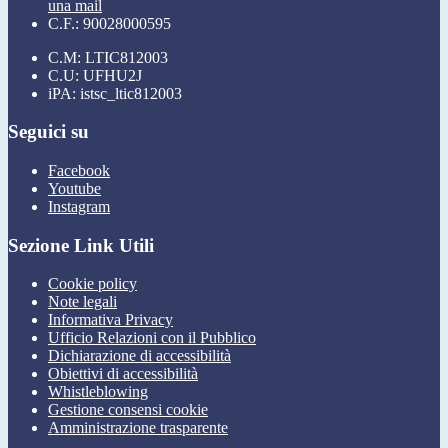
una mail
C.F.: 90028000595
C.M: LTIC812003
C.U: UFHU2J
iPA: istsc_ltic812003
Seguici su
Facebook
Youtube
Instagram
Sezione Link Utili
Cookie policy
Note legali
Informativa Privacy
Ufficio Relazioni con il Pubblico
Dichiarazione di accessibilità
Obiettivi di accessibilità
Whistleblowing
Gestione consensi cookie
Amministrazione trasparente