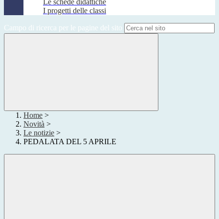
Le schede didattiche
I progetti delle classi
Campo di ricerca per le pagine del sito
Home
>
Novità
>
Le notizie
>
PEDALATA DEL 5 APRILE