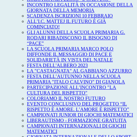
INCONTRO LEGALITÀ IN OCCASIONE DELLA
GIORNATA DELLA MEMORIA
SCADENZA ISCRIZIONI 10 FEBBRAIO
ALL’I.C. MATTEJ IL FUTURO È GIÀ
COMINCIATO!
GLI ALUNNI DELLA SCUOLA PRIMARIA G.
RODARI RIBADISCONO IL BISOGNO DI
“PACE”
LA SCUOLA PRIMARIA MARCO POLO
DIFFONDE IL MESSAGGIO DI PACE E
SOLIDARIETÀ IN VISTA DEL NATALE
FESTA DELL'ALBERO 2023
LA "CASTAGNATA" AL GABBIANO AZZURRO
FESTA DELL’AUTUNNO NELLA SCUOLA
PRIMARIA "ITALO CALVINO" DI GIANOLA
PARTECIPAZIONE ALL’INCONTRO "LA
CULTURA DEL RISPETTO"
COLORIAMO IL NOSTRO FUTURO
EVENTO CONCLUSIVO DEL PROGETTO “IL
RISPETTO È AMORE. L’AMORE È RISPETTO”
CAMPIONATI JUNIOR DI GIOCHI MATEMATICI
LIBERAUTISMO - FORMAZIONE GRATUITA
CAMPIONATI INTERNAZIONALI DI GIOCHI
MATEMATICI
GIORNATA INTERNAZIONALE DELLO SPORT