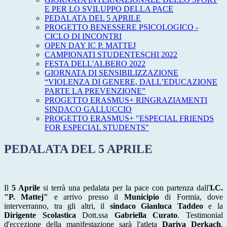
E PER LO SVILUPPO DELLA PACE
PEDALATA DEL 5 APRILE
PROGETTO BENESSERE PSICOLOGICO -
CICLO DI INCONTRI
OPEN DAY IC P. MATTEJ
CAMPIONATI STUDENTESCHI 2022
FESTA DELL'ALBERO 2022
GIORNATA DI SENSIBILIZZAZIONE
“VIOLENZA DI GENERE, DALL’EDUCAZIONE
PARTE LA PREVENZIONE”
PROGETTO ERASMUS+ RINGRAZIAMENTI
SINDACO GALLUCCIO
PROGETTO ERASMUS+ "ESPECIAL FRIENDS
FOR ESPECIAL STUDENTS"
PEDALATA DEL 5 APRILE
Il
5 Aprile
si terrà una pedalata per la pace con partenza dall'
I.C.
"P. Mattej"
e arrivo presso il
Municipio
di Formia, dove
interverranno, tra gli altri, il
sindaco Gianluca Taddeo
e la
Dirigente Scolastica
Dott.ssa
Gabriella Curato
. Testimonial
d'eccezione della manifestazione sarà l'atleta
Dariya Derkach
,