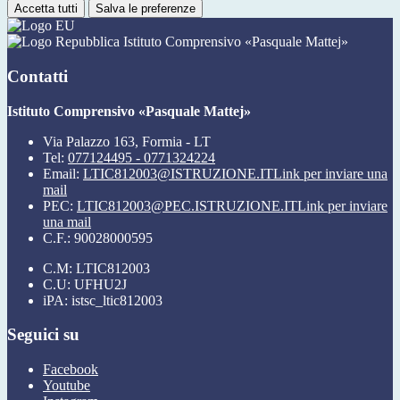
Accetta tutti
Salva le preferenze
Istituto Comprensivo «Pasquale Mattej»
Contatti
Istituto Comprensivo «Pasquale Mattej»
Via Palazzo 163, Formia - LT
Tel:
077124495 - 0771324224
Email:
LTIC812003@ISTRUZIONE.IT
Link per inviare una
mail
PEC:
LTIC812003@PEC.ISTRUZIONE.IT
Link per inviare
una mail
C.F.: 90028000595
C.M: LTIC812003
C.U: UFHU2J
iPA: istsc_ltic812003
Seguici su
Facebook
Youtube