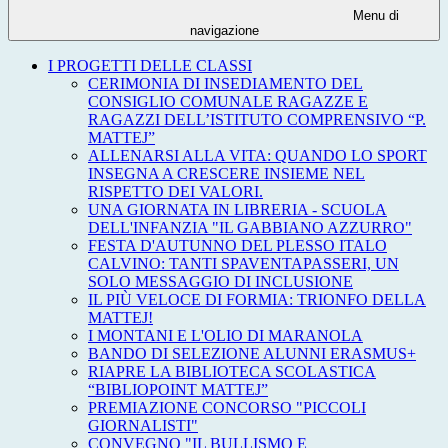
Menu di
navigazione
I PROGETTI DELLE CLASSI
CERIMONIA DI INSEDIAMENTO DEL
CONSIGLIO COMUNALE RAGAZZE E
RAGAZZI DELL’ISTITUTO COMPRENSIVO “P.
MATTEJ”
ALLENARSI ALLA VITA: QUANDO LO SPORT
INSEGNA A CRESCERE INSIEME NEL
RISPETTO DEI VALORI.
UNA GIORNATA IN LIBRERIA - SCUOLA
DELL'INFANZIA "IL GABBIANO AZZURRO"
FESTA D'AUTUNNO DEL PLESSO ITALO
CALVINO: TANTI SPAVENTAPASSERI, UN
SOLO MESSAGGIO DI INCLUSIONE
IL PIÙ VELOCE DI FORMIA: TRIONFO DELLA
MATTEJ!
I MONTANI E L'OLIO DI MARANOLA
BANDO DI SELEZIONE ALUNNI ERASMUS+
RIAPRE LA BIBLIOTECA SCOLASTICA
“BIBLIOPOINT MATTEJ”
PREMIAZIONE CONCORSO "PICCOLI
GIORNALISTI"
CONVEGNO "IL BULLISMO E