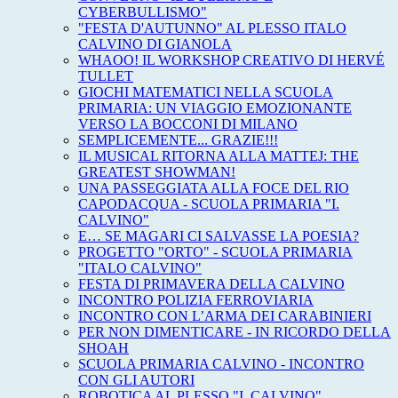
CYBERBULLISMO"
"FESTA D'AUTUNNO" AL PLESSO ITALO
CALVINO DI GIANOLA
WHAOO! IL WORKSHOP CREATIVO DI HERVÉ
TULLET
GIOCHI MATEMATICI NELLA SCUOLA
PRIMARIA: UN VIAGGIO EMOZIONANTE
VERSO LA BOCCONI DI MILANO
SEMPLICEMENTE... GRAZIE!!!
IL MUSICAL RITORNA ALLA MATTEJ: THE
GREATEST SHOWMAN!
UNA PASSEGGIATA ALLA FOCE DEL RIO
CAPODACQUA - SCUOLA PRIMARIA "I.
CALVINO"
E… SE MAGARI CI SALVASSE LA POESIA?
PROGETTO "ORTO" - SCUOLA PRIMARIA
"ITALO CALVINO"
FESTA DI PRIMAVERA DELLA CALVINO
INCONTRO POLIZIA FERROVIARIA
INCONTRO CON L’ARMA DEI CARABINIERI
PER NON DIMENTICARE - IN RICORDO DELLA
SHOAH
SCUOLA PRIMARIA CALVINO - INCONTRO
CON GLI AUTORI
ROBOTICA AL PLESSO "I. CALVINO"