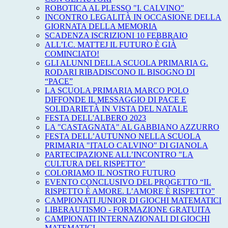
ROBOTICA AL PLESSO "I. CALVINO"
INCONTRO LEGALITÀ IN OCCASIONE DELLA
GIORNATA DELLA MEMORIA
SCADENZA ISCRIZIONI 10 FEBBRAIO
ALL’I.C. MATTEJ IL FUTURO È GIÀ
COMINCIATO!
GLI ALUNNI DELLA SCUOLA PRIMARIA G.
RODARI RIBADISCONO IL BISOGNO DI
“PACE”
LA SCUOLA PRIMARIA MARCO POLO
DIFFONDE IL MESSAGGIO DI PACE E
SOLIDARIETÀ IN VISTA DEL NATALE
FESTA DELL'ALBERO 2023
LA "CASTAGNATA" AL GABBIANO AZZURRO
FESTA DELL’AUTUNNO NELLA SCUOLA
PRIMARIA "ITALO CALVINO" DI GIANOLA
PARTECIPAZIONE ALL’INCONTRO "LA
CULTURA DEL RISPETTO"
COLORIAMO IL NOSTRO FUTURO
EVENTO CONCLUSIVO DEL PROGETTO “IL
RISPETTO È AMORE. L’AMORE È RISPETTO”
CAMPIONATI JUNIOR DI GIOCHI MATEMATICI
LIBERAUTISMO - FORMAZIONE GRATUITA
CAMPIONATI INTERNAZIONALI DI GIOCHI
MATEMATICI