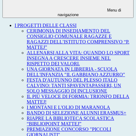
Menu di
navigazione
I PROGETTI DELLE CLASSI
CERIMONIA DI INSEDIAMENTO DEL
CONSIGLIO COMUNALE RAGAZZE E
RAGAZZI DELL’ISTITUTO COMPRENSIVO “P.
MATTEJ”
ALLENARSI ALLA VITA: QUANDO LO SPORT
INSEGNA A CRESCERE INSIEME NEL
RISPETTO DEI VALORI.
UNA GIORNATA IN LIBRERIA - SCUOLA
DELL'INFANZIA "IL GABBIANO AZZURRO"
FESTA D'AUTUNNO DEL PLESSO ITALO
CALVINO: TANTI SPAVENTAPASSERI, UN
SOLO MESSAGGIO DI INCLUSIONE
IL PIÙ VELOCE DI FORMIA: TRIONFO DELLA
MATTEJ!
I MONTANI E L'OLIO DI MARANOLA
BANDO DI SELEZIONE ALUNNI ERASMUS+
RIAPRE LA BIBLIOTECA SCOLASTICA
“BIBLIOPOINT MATTEJ”
PREMIAZIONE CONCORSO "PICCOLI
GIORNALISTI"