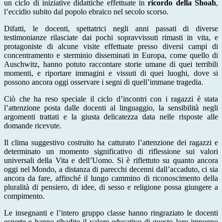
un ciclo di iniziative didattiche effettuate in
ricordo della Shoah
,
l’eccidio subito dal popolo ebraico nel secolo scorso.
Difatti,
le docenti, spettatrici negli anni passati di diverse
testimonianze rilasciate dai pochi sopravvissuti rimasti in vita, e
protagoniste di alcune visite effettuate presso diversi campi di
concentramento e sterminio disseminati in Europa, come quello di
Auschwitz, hanno potuto raccontare storie umane di quei terribili
momenti, e riportare immagini e vissuti di quei luoghi, dove si
possono ancora oggi osservare i segni di quell’immane tragedia.
Ciò che ha reso speciale il ciclo d’incontri con i ragazzi è stata
l’attenzione posta dalle docenti al linguaggio, la sensibilità
negli
argomenti trattati e la giusta delicatezza data nelle risposte alle
domande ricevute.
Il clima suggestivo costruito ha catturato l’attenzione dei ragazzi e
determinato un momento significativo di riflessione sui valori
universali della Vita e dell’Uomo. Si è riflettuto su quanto ancora
oggi nel Mondo, a distanza di parecchi decenni dall’accaduto, ci sia
ancora da fare, affinché il lungo cammino di riconoscimento della
pluralità di pensiero, di idee, di sesso e
religione possa giungere a
compimento.
Le insegnanti e l’intero gruppo classe hanno ringraziato le docenti
esperte e hanno ribadito il valore educativo di questo loro impegno