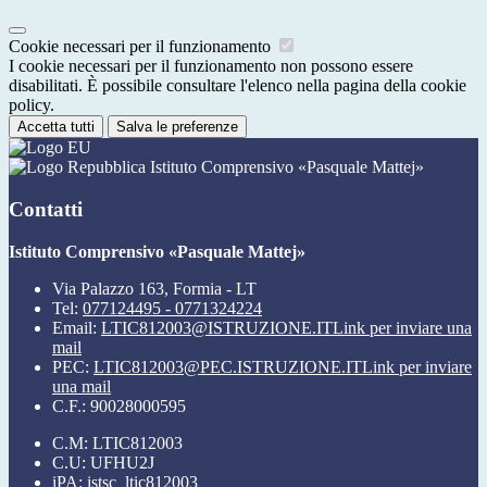
Cookie necessari per il funzionamento
I cookie necessari per il funzionamento non possono essere
disabilitati. È possibile consultare l'elenco nella pagina della cookie
policy.
Accetta tutti
Salva le preferenze
Istituto Comprensivo «Pasquale Mattej»
Contatti
Istituto Comprensivo «Pasquale Mattej»
Via Palazzo 163, Formia - LT
Tel:
077124495 - 0771324224
Email:
LTIC812003@ISTRUZIONE.IT
Link per inviare una
mail
PEC:
LTIC812003@PEC.ISTRUZIONE.IT
Link per inviare
una mail
C.F.: 90028000595
C.M: LTIC812003
C.U: UFHU2J
iPA: istsc_ltic812003