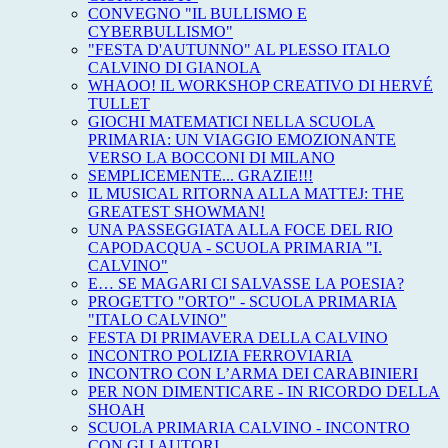
CONVEGNO "IL BULLISMO E
CYBERBULLISMO"
"FESTA D'AUTUNNO" AL PLESSO ITALO
CALVINO DI GIANOLA
WHAOO! IL WORKSHOP CREATIVO DI HERVÉ
TULLET
GIOCHI MATEMATICI NELLA SCUOLA
PRIMARIA: UN VIAGGIO EMOZIONANTE
VERSO LA BOCCONI DI MILANO
SEMPLICEMENTE... GRAZIE!!!
IL MUSICAL RITORNA ALLA MATTEJ: THE
GREATEST SHOWMAN!
UNA PASSEGGIATA ALLA FOCE DEL RIO
CAPODACQUA - SCUOLA PRIMARIA "I.
CALVINO"
E… SE MAGARI CI SALVASSE LA POESIA?
PROGETTO "ORTO" - SCUOLA PRIMARIA
"ITALO CALVINO"
FESTA DI PRIMAVERA DELLA CALVINO
INCONTRO POLIZIA FERROVIARIA
INCONTRO CON L’ARMA DEI CARABINIERI
PER NON DIMENTICARE - IN RICORDO DELLA
SHOAH
SCUOLA PRIMARIA CALVINO - INCONTRO
CON GLI AUTORI