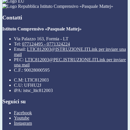
Istituto Comprensivo «Pasquale Mattej»
Contatti
Istituto Comprensivo «Pasquale Mattej»
Via Palazzo 163, Formia - LT
Tel:
077124495 - 0771324224
Email:
LTIC812003@ISTRUZIONE.IT
Link per inviare una
mail
PEC:
LTIC812003@PEC.ISTRUZIONE.IT
Link per inviare
una mail
C.F.: 90028000595
C.M: LTIC812003
C.U: UFHU2J
iPA: istsc_ltic812003
Seguici su
Facebook
Youtube
Instagram