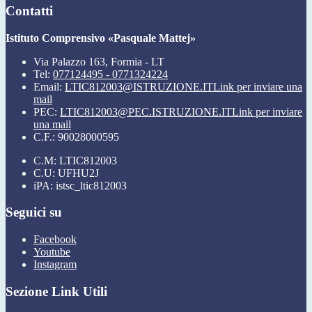
Contatti
Istituto Comprensivo «Pasquale Mattej»
Via Palazzo 163, Formia - LT
Tel:
077124495 - 0771324224
Email:
LTIC812003@ISTRUZIONE.IT
Link per inviare una
mail
PEC:
LTIC812003@PEC.ISTRUZIONE.IT
Link per inviare
una mail
C.F.: 90028000595
C.M: LTIC812003
C.U: UFHU2J
iPA: istsc_ltic812003
Seguici su
Facebook
Youtube
Instagram
Sezione Link Utili