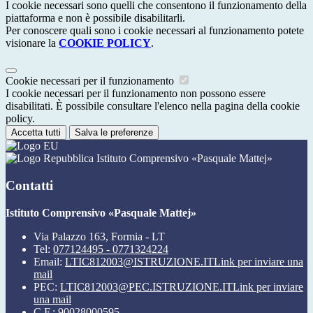
I cookie necessari sono quelli che consentono il funzionamento della
piattaforma e non è possibile disabilitarli.
Per conoscere quali sono i cookie necessari al funzionamento potete
visionare la
COOKIE POLICY
.
Cookie necessari per il funzionamento
I cookie necessari per il funzionamento non possono essere
disabilitati. È possibile consultare l'elenco nella pagina della cookie
policy.
Accetta tutti
Salva le preferenze
Istituto Comprensivo «Pasquale Mattej»
Contatti
Istituto Comprensivo «Pasquale Mattej»
Via Palazzo 163, Formia - LT
Tel:
077124495 - 0771324224
Email:
LTIC812003@ISTRUZIONE.IT
Link per inviare una
mail
PEC:
LTIC812003@PEC.ISTRUZIONE.IT
Link per inviare
una mail
C.F.: 90028000595