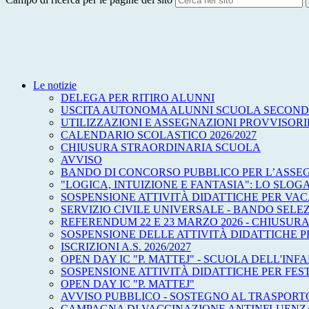
Le notizie
DELEGA PER RITIRO ALUNNI
USCITA AUTONOMA ALUNNI SCUOLA SECOND
UTILIZZAZIONI E ASSEGNAZIONI PROVVISORIE
CALENDARIO SCOLASTICO 2026/2027
CHIUSURA STRAORDINARIA SCUOLA
AVVISO
BANDO DI CONCORSO PUBBLICO PER L’ASSEG
"LOGICA, INTUIZIONE E FANTASIA": LO SLOG
SOSPENSIONE ATTIVITÀ DIDATTICHE PER VA
SERVIZIO CIVILE UNIVERSALE - BANDO SEL
REFERENDUM 22 E 23 MARZO 2026 - CHIUSURA
SOSPENSIONE DELLE ATTIVITÀ DIDATTICHE PE
ISCRIZIONI A.S. 2026/2027
OPEN DAY IC "P. MATTEJ" - SCUOLA DELL'INF
SOSPENSIONE ATTIVITÀ DIDATTICHE PER FEST
OPEN DAY IC "P. MATTEJ"
AVVISO PUBBLICO - SOSTEGNO AL TRASPORTO
CAMPAGNA DI VACCINAZIONE ANTINFLUENZAL