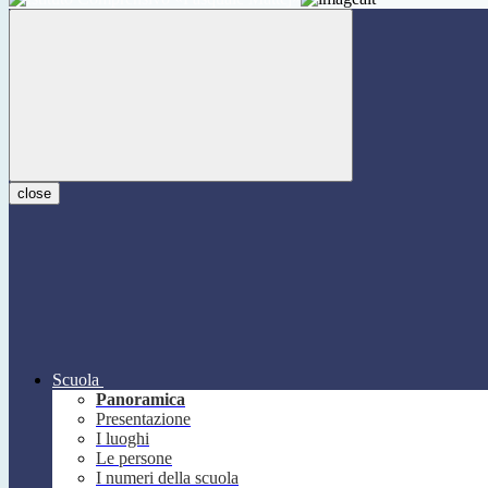
close
Scuola
Panoramica
Presentazione
I luoghi
Le persone
I numeri della scuola