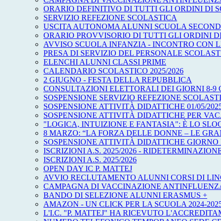
ORARIO DEFINITIVO DI TUTTI GLI ORDINI DI SC
SERVIZIO REFEZIONE SCOLASTICA
USCITA AUTONOMA ALUNNI SCUOLA SECOND
ORARIO PROVVISORIO DI TUTTI GLI ORDINI D
AVVISO SCUOLA INFANZIA - INCONTRO CON L
PRESA DI SERVIZIO DEL PERSONALE SCOLAST
ELENCHI ALUNNI CLASSI PRIME
CALENDARIO SCOLASTICO 2025/2026
2 GIUGNO - FESTA DELLA REPUBBLICA
CONSULTAZIONI ELETTORALI DEI GIORNI 8-9 
SOSPENSIONE SERVIZIO REFEZIONE SCOLAST
SOSPENSIONE ATTIVITÀ DIDATTICHE 01/05/2025 -
SOSPENSIONE ATTIVITÀ DIDATTICHE PER VA
"LOGICA, INTUIZIONE E FANTASIA": È LO SL
8 MARZO: “LA FORZA DELLE DONNE – LE GR
SOSPENSIONE ATTIVITÀ DIDATTICHE GIORNO
ISCRIZIONI A.S. 2025/2026 - RIDETERMINAZION
ISCRIZIONI A.S. 2025/2026
OPEN DAY IC P. MATTEJ
AVVIO RECLUTAMENTO ALUNNI CORSI DI LIN
CAMPAGNA DI VACCINAZIONE ANTINFLUENZAL
BANDO DI SELEZIONE ALUNNI ERASMUS +
AMAZON - UN CLICK PER LA SCUOLA 2024-202
L'I.C. "P. MATTEJ" HA RICEVUTO L'ACCREDITA