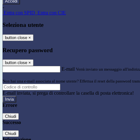
-
Entra con SPID
Entra con CIE
Seleziona utente
button close
×
Recupero password
button close
×
E-mail
Verrà inviato un messaggio all'indirizz
Non hai una e-mail associata al nome utente? Effettua il reset della password tram
E-mail inviata, si prega di controllare la casella di posta elettronica!
Errore
Chiudi
Successo
Chiudi
Informazione