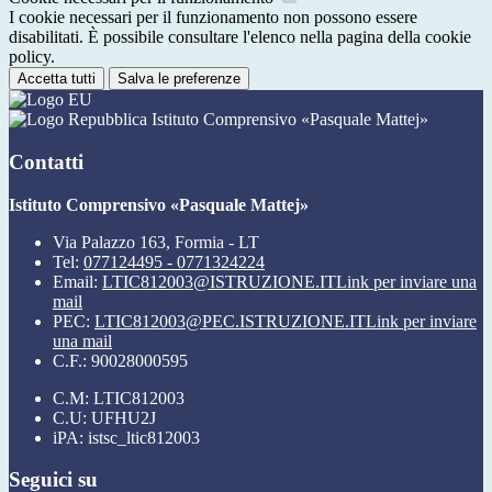
I cookie necessari per il funzionamento non possono essere
disabilitati. È possibile consultare l'elenco nella pagina della cookie
policy.
Accetta tutti
Salva le preferenze
Istituto Comprensivo «Pasquale Mattej»
Contatti
Istituto Comprensivo «Pasquale Mattej»
Via Palazzo 163, Formia - LT
Tel:
077124495 - 0771324224
Email:
LTIC812003@ISTRUZIONE.IT
Link per inviare una
mail
PEC:
LTIC812003@PEC.ISTRUZIONE.IT
Link per inviare
una mail
C.F.: 90028000595
C.M: LTIC812003
C.U: UFHU2J
iPA: istsc_ltic812003
Seguici su