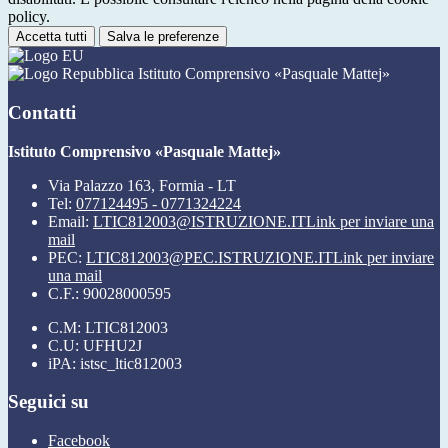
policy.
Accetta tutti
Salva le preferenze
Istituto Comprensivo «Pasquale Mattej»
Contatti
Istituto Comprensivo «Pasquale Mattej»
Via Palazzo 163, Formia - LT
Tel:
077124495 - 0771324224
Email:
LTIC812003@ISTRUZIONE.IT
Link per inviare una
mail
PEC:
LTIC812003@PEC.ISTRUZIONE.IT
Link per inviare
una mail
C.F.: 90028000595
C.M: LTIC812003
C.U: UFHU2J
iPA: istsc_ltic812003
Seguici su
Facebook