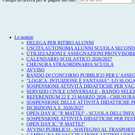
Le notizie
DELEGA PER RITIRO ALUNNI
USCITA AUTONOMA ALUNNI SCUOLA SECOND
UTILIZZAZIONI E ASSEGNAZIONI PROVVISORIE
CALENDARIO SCOLASTICO 2026/2027
CHIUSURA STRAORDINARIA SCUOLA
AVVISO
BANDO DI CONCORSO PUBBLICO PER L’ASSEG
"LOGICA, INTUIZIONE E FANTASIA": LO SLOG
SOSPENSIONE ATTIVITÀ DIDATTICHE PER VA
SERVIZIO CIVILE UNIVERSALE - BANDO SEL
REFERENDUM 22 E 23 MARZO 2026 - CHIUSURA
SOSPENSIONE DELLE ATTIVITÀ DIDATTICHE PE
ISCRIZIONI A.S. 2026/2027
OPEN DAY IC "P. MATTEJ" - SCUOLA DELL'INF
SOSPENSIONE ATTIVITÀ DIDATTICHE PER FEST
OPEN DAY IC "P. MATTEJ"
AVVISO PUBBLICO - SOSTEGNO AL TRASPORTO
CAMPAGNA DI VACCINAZIONE ANTINFLUENZAL