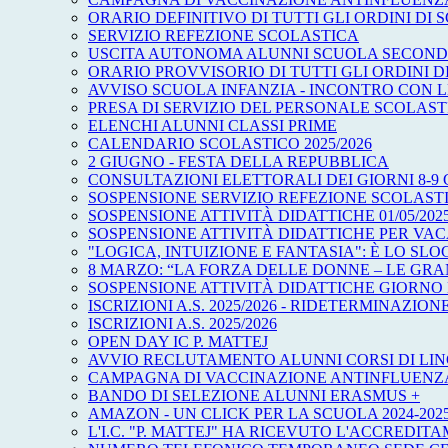
ORARIO DEFINITIVO DI TUTTI GLI ORDINI DI SC
SERVIZIO REFEZIONE SCOLASTICA
USCITA AUTONOMA ALUNNI SCUOLA SECOND
ORARIO PROVVISORIO DI TUTTI GLI ORDINI D
AVVISO SCUOLA INFANZIA - INCONTRO CON L
PRESA DI SERVIZIO DEL PERSONALE SCOLAST
ELENCHI ALUNNI CLASSI PRIME
CALENDARIO SCOLASTICO 2025/2026
2 GIUGNO - FESTA DELLA REPUBBLICA
CONSULTAZIONI ELETTORALI DEI GIORNI 8-9 
SOSPENSIONE SERVIZIO REFEZIONE SCOLAST
SOSPENSIONE ATTIVITÀ DIDATTICHE 01/05/2025 -
SOSPENSIONE ATTIVITÀ DIDATTICHE PER VA
"LOGICA, INTUIZIONE E FANTASIA": È LO SL
8 MARZO: “LA FORZA DELLE DONNE – LE GR
SOSPENSIONE ATTIVITÀ DIDATTICHE GIORNO
ISCRIZIONI A.S. 2025/2026 - RIDETERMINAZION
ISCRIZIONI A.S. 2025/2026
OPEN DAY IC P. MATTEJ
AVVIO RECLUTAMENTO ALUNNI CORSI DI LIN
CAMPAGNA DI VACCINAZIONE ANTINFLUENZAL
BANDO DI SELEZIONE ALUNNI ERASMUS +
AMAZON - UN CLICK PER LA SCUOLA 2024-202
L'I.C. "P. MATTEJ" HA RICEVUTO L'ACCREDITA