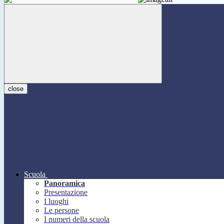
close
Scuola
Panoramica
Presentazione
I luoghi
Le persone
I numeri della scuola