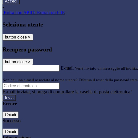
-
Entra con SPID
Entra con CIE
Seleziona utente
button close
×
Recupero password
button close
×
E-mail
Verrà inviato un messaggio all'indirizz
Non hai una e-mail associata al nome utente? Effettua il reset della password tram
E-mail inviata, si prega di controllare la casella di posta elettronica!
Errore
Chiudi
Successo
Chiudi
Informazione