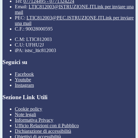
Tel:
077124495 - 0771324224
Email:
LTIC812003@ISTRUZIONE.IT
Link per inviare una
mail
PEC:
LTIC812003@PEC.ISTRUZIONE.IT
Link per inviare
una mail
C.F.: 90028000595
C.M: LTIC812003
C.U: UFHU2J
iPA: istsc_ltic812003
Seguici su
Facebook
Youtube
Instagram
Sezione Link Utili
Cookie policy
Note legali
Informativa Privacy
Ufficio Relazioni con il Pubblico
Dichiarazione di accessibilità
Obiettivi di accessibilità