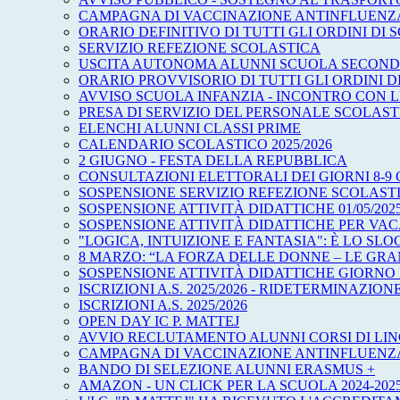
CAMPAGNA DI VACCINAZIONE ANTINFLUENZAL
ORARIO DEFINITIVO DI TUTTI GLI ORDINI DI SC
SERVIZIO REFEZIONE SCOLASTICA
USCITA AUTONOMA ALUNNI SCUOLA SECOND
ORARIO PROVVISORIO DI TUTTI GLI ORDINI D
AVVISO SCUOLA INFANZIA - INCONTRO CON L
PRESA DI SERVIZIO DEL PERSONALE SCOLAST
ELENCHI ALUNNI CLASSI PRIME
CALENDARIO SCOLASTICO 2025/2026
2 GIUGNO - FESTA DELLA REPUBBLICA
CONSULTAZIONI ELETTORALI DEI GIORNI 8-9 
SOSPENSIONE SERVIZIO REFEZIONE SCOLAST
SOSPENSIONE ATTIVITÀ DIDATTICHE 01/05/2025 -
SOSPENSIONE ATTIVITÀ DIDATTICHE PER VA
"LOGICA, INTUIZIONE E FANTASIA": È LO SL
8 MARZO: “LA FORZA DELLE DONNE – LE GR
SOSPENSIONE ATTIVITÀ DIDATTICHE GIORNO
ISCRIZIONI A.S. 2025/2026 - RIDETERMINAZION
ISCRIZIONI A.S. 2025/2026
OPEN DAY IC P. MATTEJ
AVVIO RECLUTAMENTO ALUNNI CORSI DI LIN
CAMPAGNA DI VACCINAZIONE ANTINFLUENZAL
BANDO DI SELEZIONE ALUNNI ERASMUS +
AMAZON - UN CLICK PER LA SCUOLA 2024-202