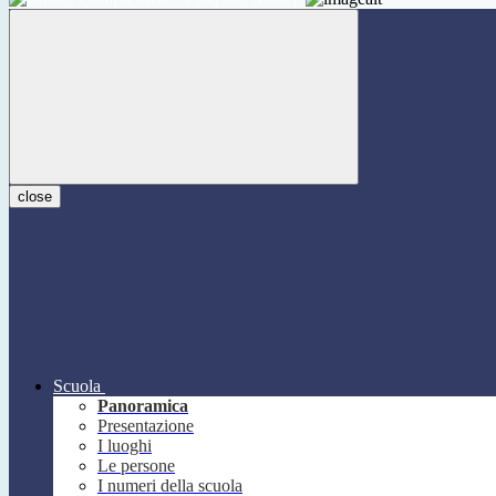
close
Scuola
Panoramica
Presentazione
I luoghi
Le persone
I numeri della scuola