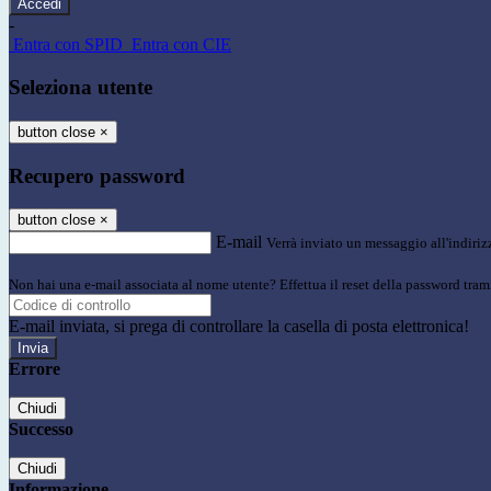
-
Entra con SPID
Entra con CIE
Seleziona utente
button close
×
Recupero password
button close
×
E-mail
Verrà inviato un messaggio all'indirizz
Non hai una e-mail associata al nome utente? Effettua il reset della password tram
E-mail inviata, si prega di controllare la casella di posta elettronica!
Errore
Chiudi
Successo
Chiudi
Informazione