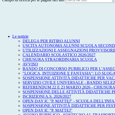
Le notizie
DELEGA PER RITIRO ALUNNI
USCITA AUTONOMA ALUNNI SCUOLA SECOND
UTILIZZAZIONI E ASSEGNAZIONI PROVVISORIE
CALENDARIO SCOLASTICO 2026/2027
CHIUSURA STRAORDINARIA SCUOLA
AVVISO
BANDO DI CONCORSO PUBBLICO PER L’ASSEG
"LOGICA, INTUIZIONE E FANTASIA": LO SLOG
SOSPENSIONE ATTIVITÀ DIDATTICHE PER VA
SERVIZIO CIVILE UNIVERSALE - BANDO SEL
REFERENDUM 22 E 23 MARZO 2026 - CHIUSURA
SOSPENSIONE DELLE ATTIVITÀ DIDATTICHE PE
ISCRIZIONI A.S. 2026/2027
OPEN DAY IC "P. MATTEJ" - SCUOLA DELL'INF
SOSPENSIONE ATTIVITÀ DIDATTICHE PER FEST
OPEN DAY IC "P. MATTEJ"
AVVISO PUBBLICO - SOSTEGNO AL TRASPORTO