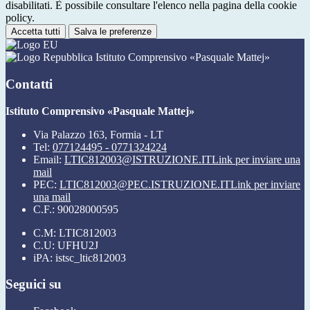
disabilitati. È possibile consultare l'elenco nella pagina della cookie
policy.
Accetta tutti
Salva le preferenze
Istituto Comprensivo «Pasquale Mattej»
Contatti
Istituto Comprensivo «Pasquale Mattej»
Via Palazzo 163, Formia - LT
Tel:
077124495 - 0771324224
Email:
LTIC812003@ISTRUZIONE.IT
Link per inviare una
mail
PEC:
LTIC812003@PEC.ISTRUZIONE.IT
Link per inviare
una mail
C.F.: 90028000595
C.M: LTIC812003
C.U: UFHU2J
iPA: istsc_ltic812003
Seguici su