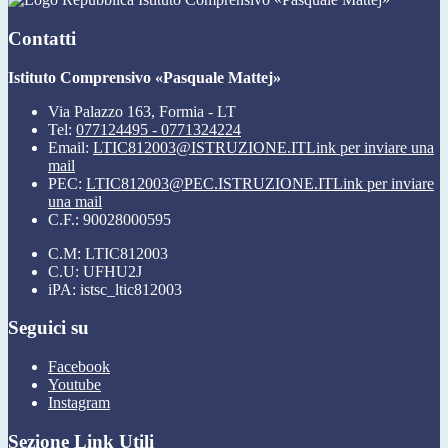
Contatti
Istituto Comprensivo «Pasquale Mattej»
Via Palazzo 163, Formia - LT
Tel:
077124495 - 0771324224
Email:
LTIC812003@ISTRUZIONE.IT
Link per inviare una
mail
PEC:
LTIC812003@PEC.ISTRUZIONE.IT
Link per inviare
una mail
C.F.: 90028000595
C.M: LTIC812003
C.U: UFHU2J
iPA: istsc_ltic812003
Seguici su
Facebook
Youtube
Instagram
Sezione Link Utili