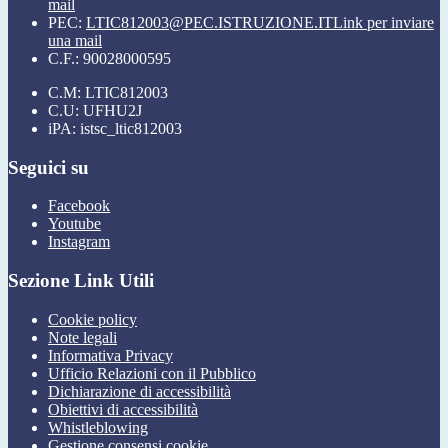
mail
PEC:
LTIC812003@PEC.ISTRUZIONE.IT
Link per inviare
una mail
C.F.: 90028000595
C.M: LTIC812003
C.U: UFHU2J
iPA: istsc_ltic812003
Seguici su
Facebook
Youtube
Instagram
Sezione Link Utili
Cookie policy
Note legali
Informativa Privacy
Ufficio Relazioni con il Pubblico
Dichiarazione di accessibilità
Obiettivi di accessibilità
Whistleblowing
Gestione consensi cookie