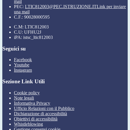
mail
PEC:
LTIC812003@PEC.ISTRUZIONE.IT
Link per inviare
una mail
C.F.: 90028000595
C.M: LTIC812003
C.U: UFHU2J
iPA: istsc_ltic812003
Seguici su
Facebook
Youtube
Instagram
Sezione Link Utili
Cookie policy
Note legali
Informativa Privacy
Ufficio Relazioni con il Pubblico
Dichiarazione di accessibilità
Obiettivi di accessibilità
Whistleblowing
Gestione consensi cookie