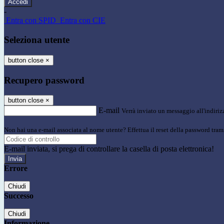
-
Entra con SPID
Entra con CIE
Seleziona utente
button close
×
Recupero password
button close
×
E-mail
Verrà inviato un messaggio all'indirizz
Non hai una e-mail associata al nome utente? Effettua il reset della password tram
E-mail inviata, si prega di controllare la casella di posta elettronica!
Errore
Chiudi
Successo
Chiudi
Informazione