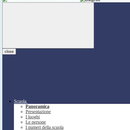
close
Scuola
Panoramica
Presentazione
I luoghi
Le persone
I numeri della scuola