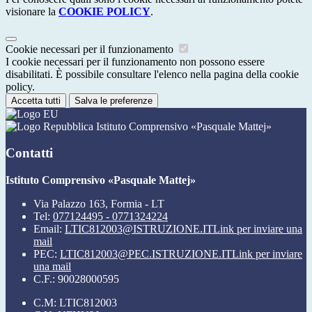
visionare la
COOKIE POLICY
.
Cookie necessari per il funzionamento
I cookie necessari per il funzionamento non possono essere
disabilitati. È possibile consultare l'elenco nella pagina della cookie
policy.
Accetta tutti
Salva le preferenze
Istituto Comprensivo «Pasquale Mattej»
Contatti
Istituto Comprensivo «Pasquale Mattej»
Via Palazzo 163, Formia - LT
Tel:
077124495 - 0771324224
Email:
LTIC812003@ISTRUZIONE.IT
Link per inviare una
mail
PEC:
LTIC812003@PEC.ISTRUZIONE.IT
Link per inviare
una mail
C.F.: 90028000595
C.M: LTIC812003