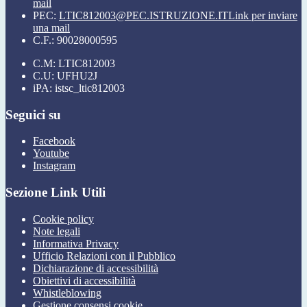
mail
PEC:
LTIC812003@PEC.ISTRUZIONE.IT
Link per inviare
una mail
C.F.: 90028000595
C.M: LTIC812003
C.U: UFHU2J
iPA: istsc_ltic812003
Seguici su
Facebook
Youtube
Instagram
Sezione Link Utili
Cookie policy
Note legali
Informativa Privacy
Ufficio Relazioni con il Pubblico
Dichiarazione di accessibilità
Obiettivi di accessibilità
Whistleblowing
Gestione consensi cookie