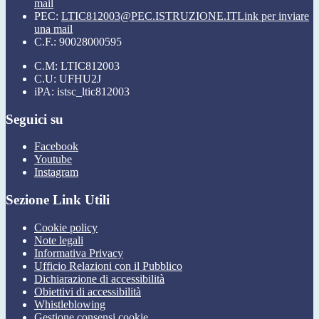
mail
PEC:
LTIC812003@PEC.ISTRUZIONE.IT
Link per inviare
una mail
C.F.: 90028000595
C.M: LTIC812003
C.U: UFHU2J
iPA: istsc_ltic812003
Seguici su
Facebook
Youtube
Instagram
Sezione Link Utili
Cookie policy
Note legali
Informativa Privacy
Ufficio Relazioni con il Pubblico
Dichiarazione di accessibilità
Obiettivi di accessibilità
Whistleblowing
Gestione consensi cookie