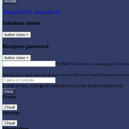
-
Entra con SPID
Entra con CIE
Seleziona utente
button close
×
Recupero password
button close
×
E-mail
Verrà inviato un messaggio all'indirizz
Non hai una e-mail associata al nome utente? Effettua il reset della password tram
E-mail inviata, si prega di controllare la casella di posta elettronica!
Errore
Chiudi
Successo
Chiudi
Informazione