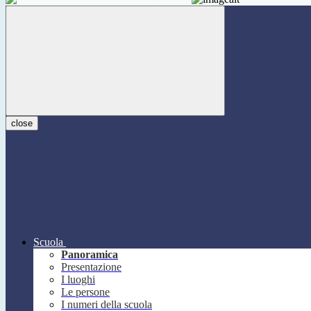
close
Scuola
Panoramica
Presentazione
I luoghi
Le persone
I numeri della scuola