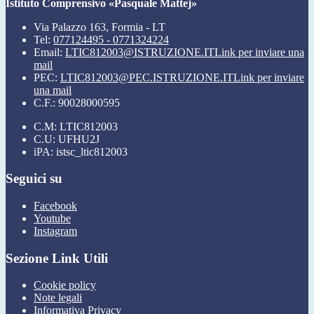
Istituto Comprensivo «Pasquale Mattej»
Via Palazzo 163, Formia - LT
Tel:
077124495 - 0771324224
Email:
LTIC812003@ISTRUZIONE.IT
Link per inviare una
mail
PEC:
LTIC812003@PEC.ISTRUZIONE.IT
Link per inviare
una mail
C.F.: 90028000595
C.M: LTIC812003
C.U: UFHU2J
iPA: istsc_ltic812003
Seguici su
Facebook
Youtube
Instagram
Sezione Link Utili
Cookie policy
Note legali
Informativa Privacy