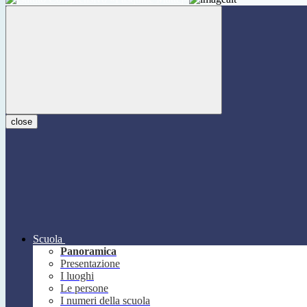
close
Scuola
Panoramica
Presentazione
I luoghi
Le persone
I numeri della scuola