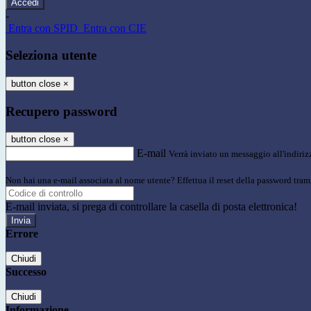
-
Entra con SPID
Entra con CIE
Seleziona utente
button close
×
Recupero password
button close
×
E-mail
Verrà inviato un messaggio all'indirizz
Non hai una e-mail associata al nome utente? Effettua il reset della password tram
E-mail inviata, si prega di controllare la casella di posta elettronica!
Errore
Chiudi
Successo
Chiudi
Informazione