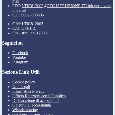
mail
PEC:
LTIC812003@PEC.ISTRUZIONE.IT
Link per inviare
una mail
C.F.: 90028000595
C.M: LTIC812003
C.U: UFHU2J
iPA: istsc_ltic812003
Seguici su
Facebook
Youtube
Instagram
Sezione Link Utili
Cookie policy
Note legali
Informativa Privacy
Ufficio Relazioni con il Pubblico
Dichiarazione di accessibilità
Obiettivi di accessibilità
Whistleblowing
Gestione consensi cookie