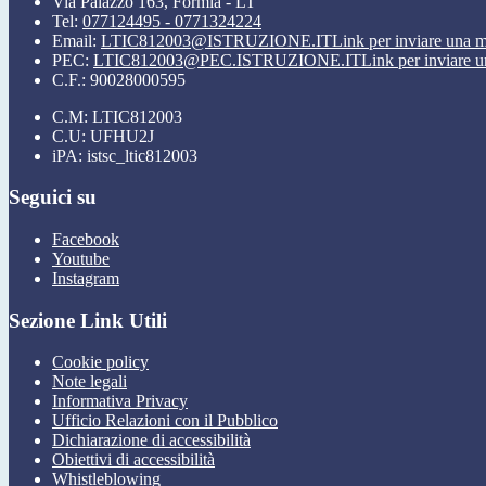
Via Palazzo 163, Formia - LT
Tel:
077124495 - 0771324224
Email:
LTIC812003@ISTRUZIONE.IT
Link per inviare una m
PEC:
LTIC812003@PEC.ISTRUZIONE.IT
Link per inviare u
C.F.: 90028000595
C.M: LTIC812003
C.U: UFHU2J
iPA: istsc_ltic812003
Seguici su
Facebook
Youtube
Instagram
Sezione Link Utili
Cookie policy
Note legali
Informativa Privacy
Ufficio Relazioni con il Pubblico
Dichiarazione di accessibilità
Obiettivi di accessibilità
Whistleblowing