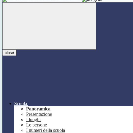
close
Scuola
Panoramica
Presentazione
I luoghi
Le persone
I numeri della scuola