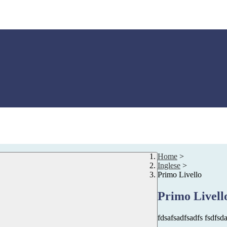
Home
>
Inglese
>
Primo Livello
Primo Livell
fdsafsadfsadfs fsdfsd