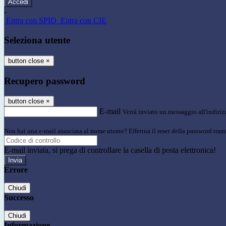
-
Entra con SPID
Entra con CIE
Seleziona utente
button close
×
Recupero password
button close
×
E-mail
Verrà inviato un messaggio all'indirizz
Non hai una e-mail associata al nome utente? Effettua il reset della password tram
E-mail inviata, si prega di controllare la casella di posta elettronica!
Errore
Chiudi
Successo
Chiudi
Informazione