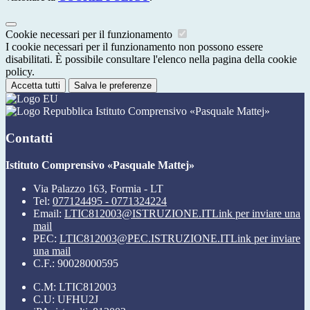
Cookie necessari per il funzionamento
I cookie necessari per il funzionamento non possono essere
disabilitati. È possibile consultare l'elenco nella pagina della cookie
policy.
Accetta tutti
Salva le preferenze
Istituto Comprensivo «Pasquale Mattej»
Contatti
Istituto Comprensivo «Pasquale Mattej»
Via Palazzo 163, Formia - LT
Tel:
077124495 - 0771324224
Email:
LTIC812003@ISTRUZIONE.IT
Link per inviare una
mail
PEC:
LTIC812003@PEC.ISTRUZIONE.IT
Link per inviare
una mail
C.F.: 90028000595
C.M: LTIC812003
C.U: UFHU2J