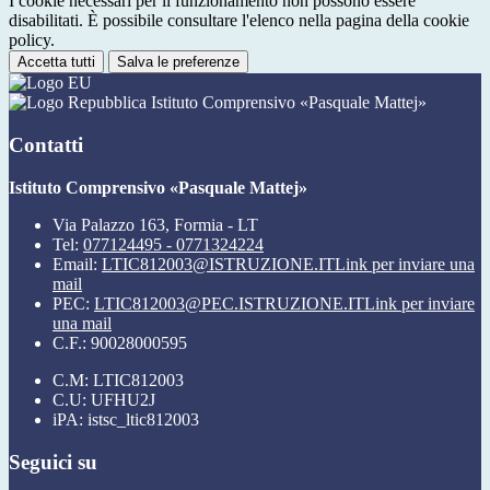
I cookie necessari per il funzionamento non possono essere
disabilitati. È possibile consultare l'elenco nella pagina della cookie
policy.
Accetta tutti
Salva le preferenze
Istituto Comprensivo «Pasquale Mattej»
Contatti
Istituto Comprensivo «Pasquale Mattej»
Via Palazzo 163, Formia - LT
Tel:
077124495 - 0771324224
Email:
LTIC812003@ISTRUZIONE.IT
Link per inviare una
mail
PEC:
LTIC812003@PEC.ISTRUZIONE.IT
Link per inviare
una mail
C.F.: 90028000595
C.M: LTIC812003
C.U: UFHU2J
iPA: istsc_ltic812003
Seguici su