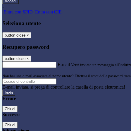
-
Entra con SPID
Entra con CIE
Seleziona utente
button close
×
Recupero password
button close
×
E-mail
Verrà inviato un messaggio all'indirizz
Non hai una e-mail associata al nome utente? Effettua il reset della password tram
E-mail inviata, si prega di controllare la casella di posta elettronica!
Errore
Chiudi
Successo
Chiudi
Informazione