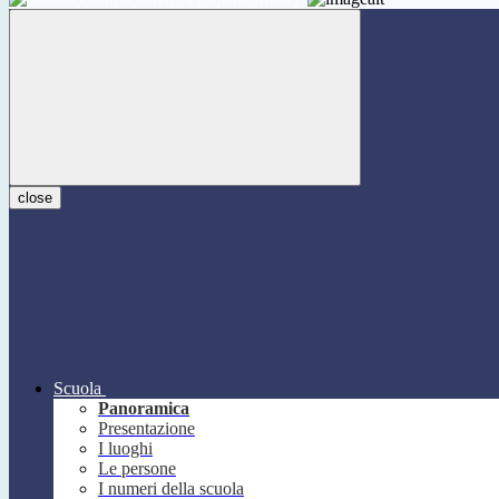
close
Scuola
Panoramica
Presentazione
I luoghi
Le persone
I numeri della scuola